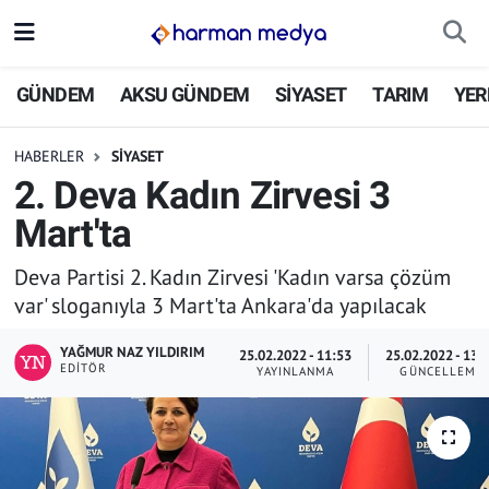
GÜNDEM
İstanbul Nöbetçi Eczaneler
GÜNDEM
AKSU GÜNDEM
SİYASET
TARIM
YER
AKSU GÜNDEM
İstanbul Hava Durumu
HABERLER
SİYASET
2. Deva Kadın Zirvesi 3
SİYASET
İstanbul Trafik Yoğunluk Haritası
Mart'ta
TARIM
Süper Lig Puan Durumu ve Fikstür
Deva Partisi 2. Kadın Zirvesi 'Kadın varsa çözüm
var' sloganıyla 3 Mart'ta Ankara'da yapılacak
YEREL YÖNETİMLER
Tüm Manşetler
YAĞMUR NAZ YILDIRIM
25.02.2022 - 11:53
25.02.2022 - 13:
EKONOMİ
Son Dakika Haberleri
EDITÖR
YAYINLANMA
GÜNCELLEME
ASAYİŞ
Haber Arşivi
SPOR