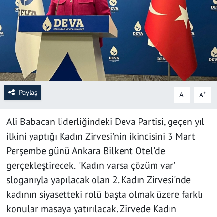
SAĞLIK
YAŞAM
KÜLTÜR SANAT
EĞİTİM
Paylaş
-
+
A
A
Ali Babacan liderliğindeki Deva Partisi, geçen yıl
ilkini yaptığı Kadın Zirvesi'nin ikincisini 3 Mart
Perşembe günü Ankara Bilkent Otel'de
gerçekleştirecek. 'Kadın varsa çözüm var'
sloganıyla yapılacak olan 2. Kadın Zirvesi'nde
kadının siyasetteki rolü başta olmak üzere farklı
konular masaya yatırılacak. Zirvede Kadın