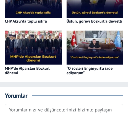
CHP Aksu'da toplu istifa
Üstün, görevi Bozkurt'a devretti
MHP’de Alparslan Bozkurt
“O sözleri Enginyurt’a iade
dönemi
ediyorum”
Yorumlar