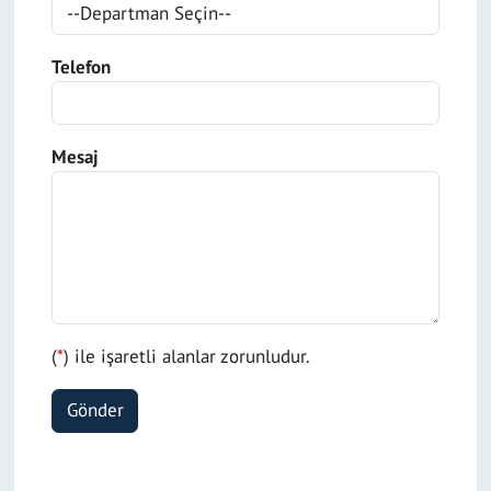
SAĞLIK
Telefon
YAŞAM
KÜLTÜR SANAT
Mesaj
EĞİTİM
(
*
) ile işaretli alanlar zorunludur.
Gönder