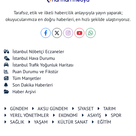
Tarafsız, etik ve ilkeli habercilik anlayışıyla yayın yaparak;
okuyucularımıza en doğru haberleri, en hızlı şekilde ulaştırıyoruz.
İstanbul Nöbetçi Eczaneler
İstanbul Hava Durumu
İstanbul Trafik Yoğunluk Haritası
Puan Durumu ve Fikstür
Tüm Manşetler
Son Dakika Haberleri
Haber Arşivi
GÜNDEM
AKSU GÜNDEM
SİYASET
TARIM
YEREL YÖNETİMLER
EKONOMİ
ASAYİŞ
SPOR
SAĞLIK
YAŞAM
KÜLTÜR SANAT
EĞİTİM