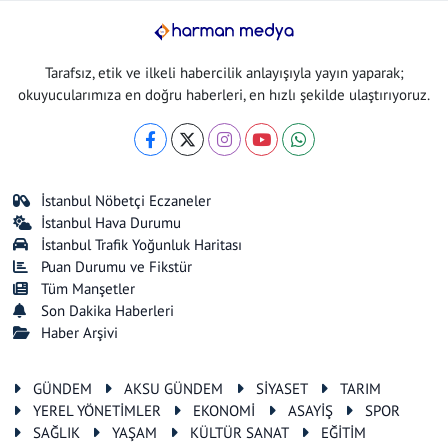
Tarafsız, etik ve ilkeli habercilik anlayışıyla yayın yaparak;
okuyucularımıza en doğru haberleri, en hızlı şekilde ulaştırıyoruz.
İstanbul Nöbetçi Eczaneler
İstanbul Hava Durumu
İstanbul Trafik Yoğunluk Haritası
Puan Durumu ve Fikstür
Tüm Manşetler
Son Dakika Haberleri
Haber Arşivi
GÜNDEM
AKSU GÜNDEM
SİYASET
TARIM
YEREL YÖNETİMLER
EKONOMİ
ASAYİŞ
SPOR
SAĞLIK
YAŞAM
KÜLTÜR SANAT
EĞİTİM