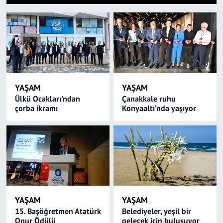
1
2
3
4
5
6
7
8
9
10
11
12
13
14
15
SAĞLIK
YAŞAM
KÜLTÜR SANAT
YAŞAM
YAŞAM
EĞİTİM
Ülkü Ocakları'ndan
Çanakkale ruhu
çorba ikramı
Konyaaltı’nda yaşıyor
YAŞAM
YAŞAM
15. Başöğretmen Atatürk
Belediyeler, yeşil bir
Onur Ödülü
gelecek için buluşuyor