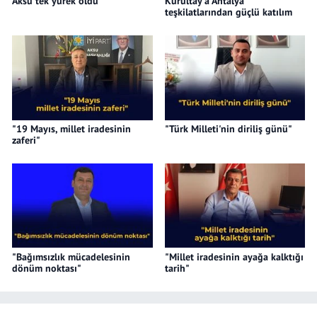
Aksu tek yürek oldu
Kurultay'a Antalya
teşkilatlarından güçlü katılım
"19 Mayıs, millet iradesinin
"Türk Milleti'nin diriliş günü"
zaferi"
"Bağımsızlık mücadelesinin
"Millet iradesinin ayağa kalktığı
dönüm noktası"
tarih"