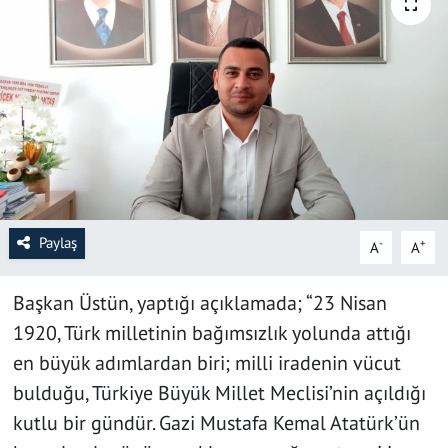
SAĞLIK
YAŞAM
KÜLTÜR SANAT
EĞİTİM
Paylaş
-
+
A
A
Başkan Üstün, yaptığı açıklamada; “23 Nisan
1920, Türk milletinin bağımsızlık yolunda attığı
en büyük adımlardan biri; milli iradenin vücut
bulduğu, Türkiye Büyük Millet Meclisi’nin açıldığı
kutlu bir gündür. Gazi Mustafa Kemal Atatürk’ün