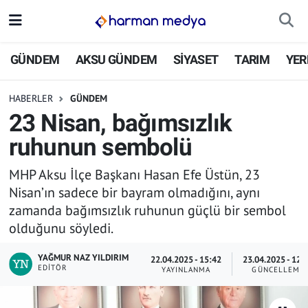
GÜNDEM
İstanbul Nöbetçi Eczaneler
GÜNDEM
AKSU GÜNDEM
SİYASET
TARIM
YER
AKSU GÜNDEM
İstanbul Hava Durumu
HABERLER
GÜNDEM
23 Nisan, bağımsızlık
SİYASET
İstanbul Trafik Yoğunluk Haritası
ruhunun sembolü
TARIM
Süper Lig Puan Durumu ve Fikstür
MHP Aksu İlçe Başkanı Hasan Efe Üstün, 23
Nisan’ın sadece bir bayram olmadığını, aynı
YEREL YÖNETİMLER
Tüm Manşetler
zamanda bağımsızlık ruhunun güçlü bir sembol
olduğunu söyledi.
EKONOMİ
Son Dakika Haberleri
YAĞMUR NAZ YILDIRIM
22.04.2025 - 15:42
23.04.2025 - 12:
ASAYİŞ
Haber Arşivi
EDITÖR
YAYINLANMA
GÜNCELLEME
SPOR