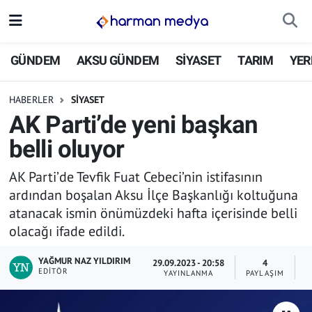
GÜNDEM
İstanbul Nöbetçi Eczaneler
GÜNDEM
AKSU GÜNDEM
SİYASET
TARIM
YER
AKSU GÜNDEM
İstanbul Hava Durumu
HABERLER
SİYASET
AK Parti’de yeni başkan
SİYASET
İstanbul Trafik Yoğunluk Haritası
belli oluyor
TARIM
Süper Lig Puan Durumu ve Fikstür
AK Parti’de Tevfik Fuat Cebeci’nin istifasının
ardından boşalan Aksu İlçe Başkanlığı koltuğuna
YEREL YÖNETİMLER
Tüm Manşetler
atanacak ismin önümüzdeki hafta içerisinde belli
olacağı ifade edildi.
EKONOMİ
Son Dakika Haberleri
YAĞMUR NAZ YILDIRIM
29.09.2023 - 20:58
4
ASAYİŞ
Haber Arşivi
EDITÖR
YAYINLANMA
PAYLAŞIM
O
SPOR