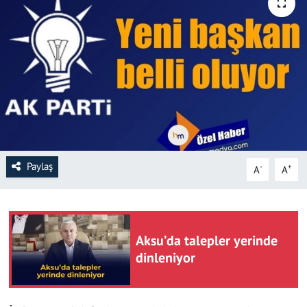
SAĞLIK
YAŞAM
KÜLTÜR SANAT
EĞİTİM
Paylaş
-
+
A
A
Aksu’da talepler yerinde
dinleniyor