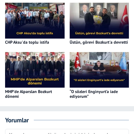
CHP Aksu'da toplu istifa
Üstün, görevi Bozkurt'a devretti
MHP’de Alparslan Bozkurt
“O sözleri Enginyurt’a iade
dönemi
ediyorum”
Yorumlar