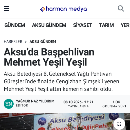
GÜNDEM
İstanbul Nöbetçi Eczaneler
GÜNDEM
AKSU GÜNDEM
SİYASET
TARIM
YER
AKSU GÜNDEM
İstanbul Hava Durumu
HABERLER
AKSU GÜNDEM
Aksu’da Başpehlivan
SİYASET
İstanbul Trafik Yoğunluk Haritası
Mehmet Yeşil Yeşil
TARIM
Süper Lig Puan Durumu ve Fikstür
Aksu Belediyesi 8. Geleneksel Yağlı Pehlivan
Güreşleri’nde finalde Cengizhan Şimşek’i yenen
YEREL YÖNETİMLER
Tüm Manşetler
Mehmet Yeşil Yeşil altın kemerin sahibi oldu.
EKONOMİ
Son Dakika Haberleri
YAĞMUR NAZ YILDIRIM
08.10.2023 - 12:21
1 DK
EDITÖR
YAYINLANMA
OKUNMA SÜRES
ASAYİŞ
Haber Arşivi
SPOR