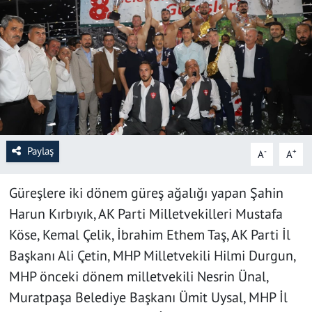
SAĞLIK
YAŞAM
KÜLTÜR SANAT
EĞİTİM
Paylaş
-
+
A
A
Güreşlere iki dönem güreş ağalığı yapan Şahin
Harun Kırbıyık, AK Parti Milletvekilleri Mustafa
Köse, Kemal Çelik, İbrahim Ethem Taş, AK Parti İl
Başkanı Ali Çetin, MHP Milletvekili Hilmi Durgun,
MHP önceki dönem milletvekili Nesrin Ünal,
Muratpaşa Belediye Başkanı Ümit Uysal, MHP İl