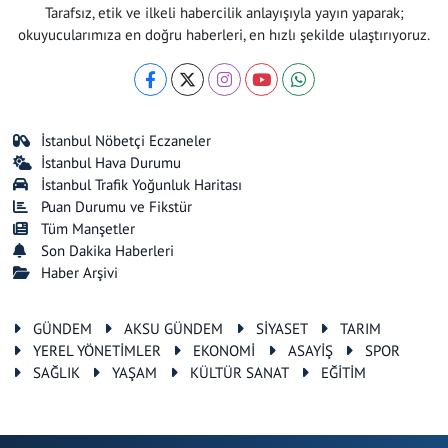
Tarafsız, etik ve ilkeli habercilik anlayışıyla yayın yaparak;
okuyucularımıza en doğru haberleri, en hızlı şekilde ulaştırıyoruz.
İstanbul Nöbetçi Eczaneler
İstanbul Hava Durumu
İstanbul Trafik Yoğunluk Haritası
Puan Durumu ve Fikstür
Tüm Manşetler
Son Dakika Haberleri
Haber Arşivi
GÜNDEM
AKSU GÜNDEM
SİYASET
TARIM
YEREL YÖNETİMLER
EKONOMİ
ASAYİŞ
SPOR
SAĞLIK
YAŞAM
KÜLTÜR SANAT
EĞİTİM