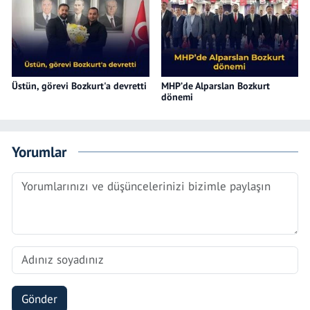
Üstün, görevi Bozkurt'a devretti
MHP’de Alparslan Bozkurt
dönemi
Yorumlar
Gönder