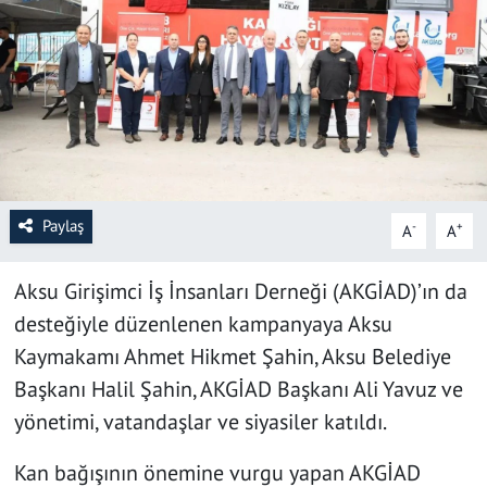
SAĞLIK
YAŞAM
KÜLTÜR SANAT
EĞİTİM
Paylaş
-
+
A
A
Aksu Girişimci İş İnsanları Derneği (AKGİAD)’ın da
desteğiyle düzenlenen kampanyaya Aksu
Kaymakamı Ahmet Hikmet Şahin, Aksu Belediye
Başkanı Halil Şahin, AKGİAD Başkanı Ali Yavuz ve
yönetimi, vatandaşlar ve siyasiler katıldı.
Kan bağışının önemine vurgu yapan AKGİAD