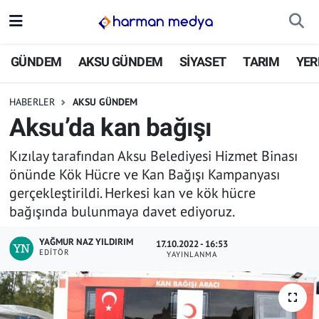
GÜNDEM
İstanbul Nöbetçi Eczaneler
GÜNDEM
AKSU GÜNDEM
SİYASET
TARIM
YER
AKSU GÜNDEM
İstanbul Hava Durumu
HABERLER
AKSU GÜNDEM
Aksu’da kan bağışı
SİYASET
İstanbul Trafik Yoğunluk Haritası
Kızılay tarafından Aksu Belediyesi Hizmet Binası
TARIM
Süper Lig Puan Durumu ve Fikstür
önünde Kök Hücre ve Kan Bağışı Kampanyası
gerçekleştirildi. Herkesi kan ve kök hücre
YEREL YÖNETİMLER
Tüm Manşetler
bağışında bulunmaya davet ediyoruz.
EKONOMİ
Son Dakika Haberleri
YAĞMUR NAZ YILDIRIM
17.10.2022 - 16:53
EDITÖR
YAYINLANMA
ASAYİŞ
Haber Arşivi
SPOR