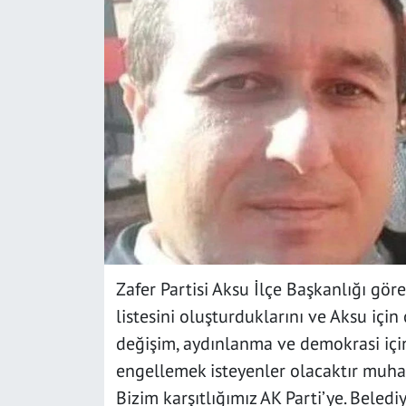
SAĞLIK
YAŞAM
KÜLTÜR SANAT
EĞİTİM
Zafer Partisi Aksu İlçe Başkanlığı gör
listesini oluşturduklarını ve Aksu için 
değişim, aydınlanma ve demokrasi için 
engellemek isteyenler olacaktır muha
Bizim karşıtlığımız AK Parti’ye. Beledi