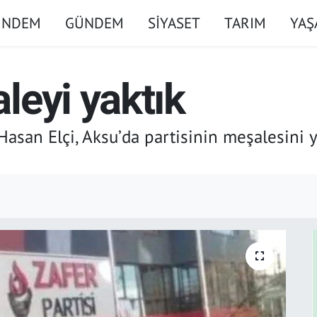
ÜNDEM
GÜNDEM
SİYASET
TARIM
YA
leyi yaktık
Hasan Elçi, Aksu’da partisinin meşalesini y