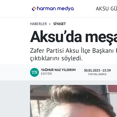
AKSU G
GÜNDEM
İstanbul Nöbetçi Eczaneler
HABERLER
SİYASET
Aksu’da meşa
AKSU GÜNDEM
İstanbul Hava Durumu
SİYASET
İstanbul Trafik Yoğunluk Haritası
Zafer Partisi Aksu İlçe Başkanı 
çıktıklarını söyledi.
TARIM
Süper Lig Puan Durumu ve Fikstür
YAĞMUR NAZ YILDIRIM
30.01.2023 - 15:59
YEREL YÖNETİMLER
Tüm Manşetler
EDITÖR
YAYINLANMA
EKONOMİ
Son Dakika Haberleri
ASAYİŞ
Haber Arşivi
SPOR