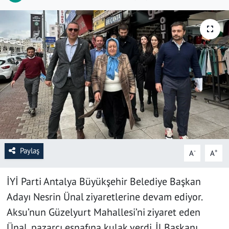
SAĞLIK
YAŞAM
KÜLTÜR SANAT
EĞİTİM
Paylaş
-
+
A
A
İYİ Parti Antalya Büyükşehir Belediye Başkan
Adayı Nesrin Ünal ziyaretlerine devam ediyor.
Aksu’nun Güzelyurt Mahallesi’ni ziyaret eden
Ünal, pazarcı esnafına kulak verdi. İl Başkanı