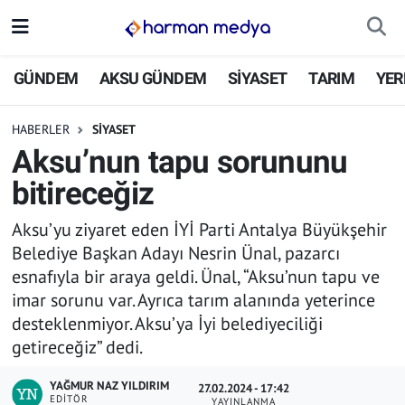
GÜNDEM
İstanbul Nöbetçi Eczaneler
GÜNDEM
AKSU GÜNDEM
SİYASET
TARIM
YER
AKSU GÜNDEM
İstanbul Hava Durumu
HABERLER
SİYASET
Aksu’nun tapu sorununu
SİYASET
İstanbul Trafik Yoğunluk Haritası
bitireceğiz
TARIM
Süper Lig Puan Durumu ve Fikstür
Aksu’yu ziyaret eden İYİ Parti Antalya Büyükşehir
Belediye Başkan Adayı Nesrin Ünal, pazarcı
YEREL YÖNETİMLER
Tüm Manşetler
esnafıyla bir araya geldi. Ünal, “Aksu’nun tapu ve
imar sorunu var. Ayrıca tarım alanında yeterince
EKONOMİ
Son Dakika Haberleri
desteklenmiyor. Aksu’ya İyi belediyeciliği
getireceğiz” dedi.
ASAYİŞ
Haber Arşivi
YAĞMUR NAZ YILDIRIM
27.02.2024 - 17:42
SPOR
EDITÖR
YAYINLANMA