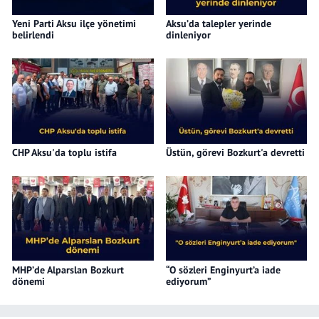
Yeni Parti Aksu ilçe yönetimi
Aksu’da talepler yerinde
belirlendi
dinleniyor
CHP Aksu'da toplu istifa
Üstün, görevi Bozkurt'a devretti
MHP’de Alparslan Bozkurt
“O sözleri Enginyurt’a iade
dönemi
ediyorum”