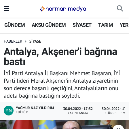
GÜNDEM
İstanbul Nöbetçi Eczaneler
GÜNDEM
AKSU GÜNDEM
SİYASET
TARIM
YER
AKSU GÜNDEM
İstanbul Hava Durumu
HABERLER
SİYASET
Antalya, Akşener'i bağrına
SİYASET
İstanbul Trafik Yoğunluk Haritası
bastı
TARIM
Süper Lig Puan Durumu ve Fikstür
İYİ Parti Antalya İl Başkanı Mehmet Başaran, İYİ
Parti lideri Meral Akşener'in Antalya ziyaretinin
YEREL YÖNETİMLER
Tüm Manşetler
son derece başarılı geçtiğini, Antalyalıların onu
adeta bağrına bastığını söyledi.
EKONOMİ
Son Dakika Haberleri
YAĞMUR NAZ YILDIRIM
30.04.2022 - 17:32
30.04.2022 - 17:
ASAYİŞ
Haber Arşivi
EDITÖR
YAYINLANMA
GÜNCELLEME
SPOR