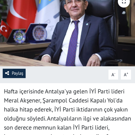
SAĞLIK
YAŞAM
KÜLTÜR SANAT
EĞİTİM
Paylaş
-
+
A
A
Hafta içerisinde Antalya'ya gelen İYİ Parti lideri
Meral Akşener, Şarampol Caddesi Kapalı Yol'da
halka hitap ederek, İYİ Parti iktidarının çok yakın
olduğnu söyledi. Antalyalıların ilgi ve alakasından
son derece memnun kalan İYİ Parti lideri,