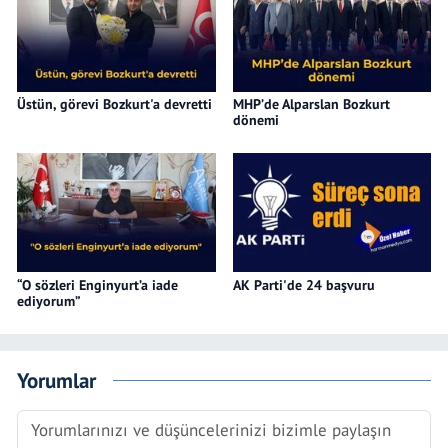
Üstün, görevi Bozkurt'a devretti
MHP’de Alparslan Bozkurt
dönemi
“O sözleri Enginyurt’a iade
AK Parti'de 24 başvuru
ediyorum”
Yorumlar