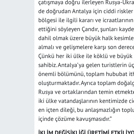
çatışmaya doğru ilerleyen Rusya-Ukra
de doğrudan Antalya için ciddi riskler
bölgesi ile ilgili kararı ve icraatları
ettiğini söyleyen Çandır, şunları kaydet
dahil olmak üzere büyük halk kesimler
almalı ve gelişmelere karşı son dere
Çünkü her iki ülke ile köklü ve büyük
sahibiz. Antalya’ya gelen turistlerin ü
önemli bölümünü, toplam hububat ith
oluşturmaktadır. Ayrıca toplam doğal
Rusya ve ortaklarından temin etmektey
iki ülke vatandaşlarının kentimizde ci
en içten dileği, bu anlaşmazlığın topl
içinde çözüme kavuşmasıdır.”
İKLİM DEĞİŞİKLİĞİ ÜRETİMİ ETKİLİY