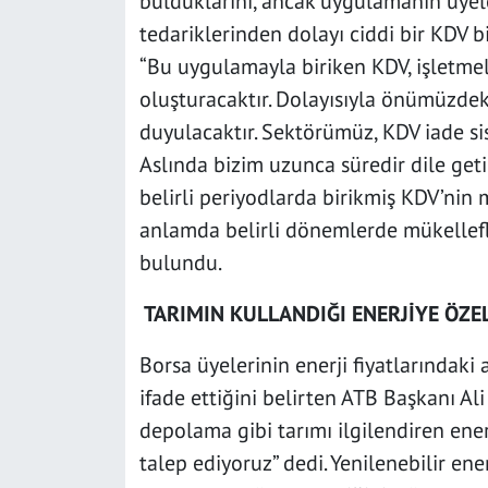
bulduklarını, ancak uygulamanın üyele
tedariklerinden dolayı ciddi bir KDV b
“Bu uygulamayla biriken KDV, işletmel
oluşturacaktır. Dolayısıyla önümüzdek
duyulacaktır. Sektörümüz, KDV iade s
Aslında bizim uzunca süredir dile geti
belirli periyodlarda birikmiş KDV’nin
anlamda belirli dönemlerde mükellefle
bulundu.
TARIMIN KULLANDIĞI ENERJİYE ÖZEL
Borsa üyelerinin enerji fiyatlarındaki a
ifade ettiğini belirten ATB Başkanı Ali
depolama gibi tarımı ilgilendiren ene
talep ediyoruz” dedi. Yenilenebilir en