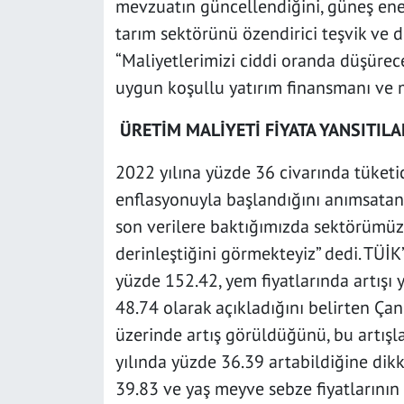
mevzuatın güncellendiğini, güneş ener
tarım sektörünü özendirici teşvik ve 
“Maliyetlerimizi ciddi oranda düşürece
uygun koşullu yatırım finansmanı ve mu
ÜRETİM MALİYETİ FİYATA YANSITIL
2022 yılına yüzde 36 civarında tüketic
enflasyonuyla başlandığını anımsatan
son verilere baktığımızda sektörümü
derinleştiğini görmekteyiz” dedi. TÜİK’
yüzde 152.42, yem fiyatlarında artışı y
48.74 olarak açıkladığını belirten Çand
üzerinde artış görüldüğünü, bu artışlar
yılında yüzde 36.39 artabildiğine dikk
39.83 ve yaş meyve sebze fiyatlarının 