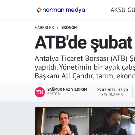
AKSU G
GÜNDEM
İstanbul Nöbetçi Eczaneler
HABERLER
EKONOMİ
ATB'de şubat
AKSU GÜNDEM
İstanbul Hava Durumu
SİYASET
İstanbul Trafik Yoğunluk Haritası
Antalya Ticaret Borsası (ATB) Ş
yapıldı. Yönetimin bir aylık çal
TARIM
Süper Lig Puan Durumu ve Fikstür
Başkanı Ali Çandır, tarım, eko
YEREL YÖNETİMLER
Tüm Manşetler
YAĞMUR NAZ YILDIRIM
23.02.2022 - 13:20
EDITÖR
YAYINLANMA
EKONOMİ
Son Dakika Haberleri
ASAYİŞ
Haber Arşivi
SPOR