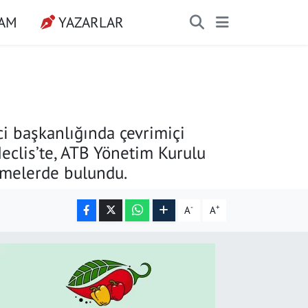
ŞAM
YAZARLAR
ci başkanlığında çevrimiçi
Meclis’te, ATB Yönetim Kurulu
rmelerde bulundu.
-
+
A
A