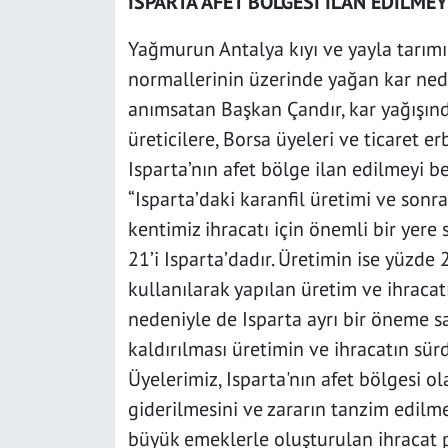
ISPARTA AFET BÖLGESİ İLAN EDİLMEY
Yağmurun Antalya kıyı ve yayla tarımı
normallerinin üzerinde yağan kar ned
anımsatan Başkan Çandır, kar yağışınd
üreticilere, Borsa üyeleri ve ticaret er
Isparta’nın afet bölge ilan edilmeyi b
“Isparta’daki karanfil üretimi ve sonr
kentimiz ihracatı için önemli bir yere 
21’i Isparta’dadır. Üretimin ise yüzde 
kullanılarak yapılan üretim ve ihraca
nedeniyle de Isparta ayrı bir öneme sa
kaldırılması üretimin ve ihracatın sürd
Üyelerimiz, Isparta'nın afet bölgesi o
giderilmesini ve zararın tanzim edilme
büyük emeklerle oluşturulan ihracat 