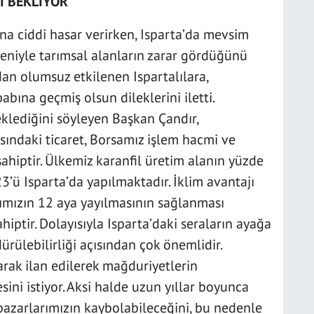
İ BEKLİYOR
na ciddi hasar verirken, Isparta’da mevsim
eniyle tarımsal alanların zarar gördüğünü
an olumsuz etkilenen Ispartalılara,
babına geçmiş olsun dileklerini iletti.
eklediğini söyleyen Başkan Çandır,
asındaki ticaret, Borsamız işlem hacmi ve
sahiptir. Ülkemiz karanfil üretim alanın yüzde
23’ü Isparta’da yapılmaktadır. İklim avantajı
tımızın 12 aya yayılmasının sağlanması
hiptir. Dolayısıyla Isparta’daki seraların ayağa
ürülebilirliği açısından çok önemlidir.
larak ilan edilerek mağduriyetlerin
sini istiyor. Aksi halde uzun yıllar boyunca
pazarlarımızın kaybolabileceğini, bu nedenle