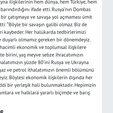
yna ilişkilerinin hem dünya, hem Türkiye, hem
 barındırdığını ifade etti. Rusya’nın Dombas
nın bir çatışmaya ve savaşa yol açmaması ümit
ti: “Böyle bir savaşın galibi olmaz. Biz de
i kaybeder. Her halükarda tedbirlerimizi
ce duyarlı olmamız gereken bir dönemdeyiz.
 hacimli ekonomik ve toplumsal ilişkilere
çte birini, yaş meyve sebze ihracatımızın
alatımızın yüzde 80’ini Rusya ve Ukrayna
gaz ve petrol ithalatımızın önemli bölümünü
iz. Böylesi ekonomik ilişkilerin dışında her
ddi bir yerleşik hali bulunmaktadır. Hepimizin
umlara ve halklara yararlı biçimde ve barış
OR