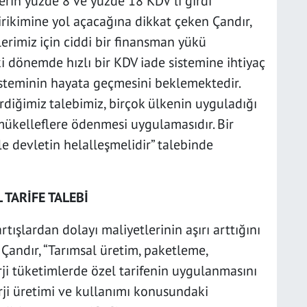
rin yüzde 8 ve yüzde 18 KDV’li girdi
irikimine yol açacağına dikkat çeken Çandır,
erimiz için ciddi bir finansman yükü
i dönemde hızlı bir KDV iade sistemine ihtiyaç
isteminin hayata geçmesini beklemektedir.
rdiğimiz talebimiz, birçok ülkenin uyguladığı
 mükelleflere ödenmesi uygulamasıdır. Bir
 devletin helalleşmelidir” talebinde
 TARİFE TALEBİ
rtışlardan dolayı maliyetlerinin aşırı arttığını
 Çandır, “Tarımsal üretim, paketleme,
rji tüketimlerde özel tarifenin uygulanmasını
erji üretimi ve kullanımı konusundaki