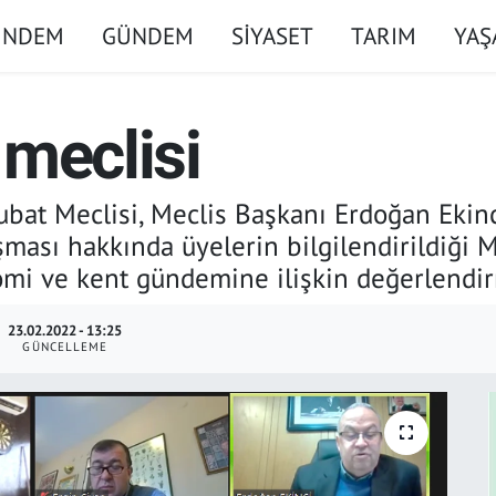
ÜNDEM
GÜNDEM
SİYASET
TARIM
YA
 meclisi
ubat Meclisi, Meclis Başkanı Erdoğan Ekin
ışması hakkında üyelerin bilgilendirildiği 
nomi ve kent gündemine ilişkin değerlendi
23.02.2022 - 13:25
GÜNCELLEME