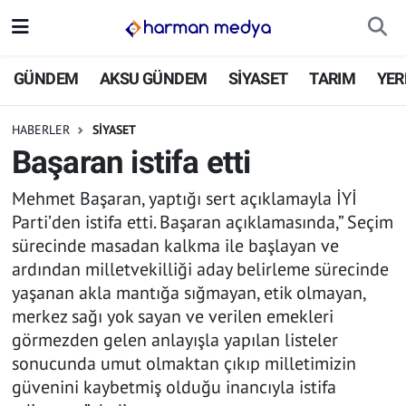
GÜNDEM
İstanbul Nöbetçi Eczaneler
GÜNDEM
AKSU GÜNDEM
SİYASET
TARIM
YER
AKSU GÜNDEM
İstanbul Hava Durumu
HABERLER
SİYASET
Başaran istifa etti
SİYASET
İstanbul Trafik Yoğunluk Haritası
Mehmet Başaran, yaptığı sert açıklamayla İYİ
TARIM
Süper Lig Puan Durumu ve Fikstür
Parti’den istifa etti. Başaran açıklamasında,” Seçim
sürecinde masadan kalkma ile başlayan ve
YEREL YÖNETİMLER
Tüm Manşetler
ardından milletvekilliği aday belirleme sürecinde
yaşanan akla mantığa sığmayan, etik olmayan,
EKONOMİ
Son Dakika Haberleri
merkez sağı yok sayan ve verilen emekleri
görmezden gelen anlayışla yapılan listeler
ASAYİŞ
Haber Arşivi
sonucunda umut olmaktan çıkıp milletimizin
güvenini kaybetmiş olduğu inancıyla istifa
SPOR