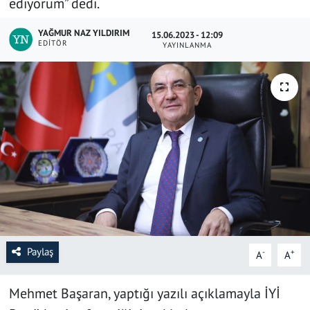
ediyorum” dedi.
SAĞLIK
YAĞMUR NAZ YILDIRIM
15.06.2023 - 12:09
EDITÖR
YAYINLANMA
YAŞAM
KÜLTÜR SANAT
EĞİTİM
Paylaş
-
+
A
A
Mehmet Başaran, yaptığı yazılı açıklamayla İYİ