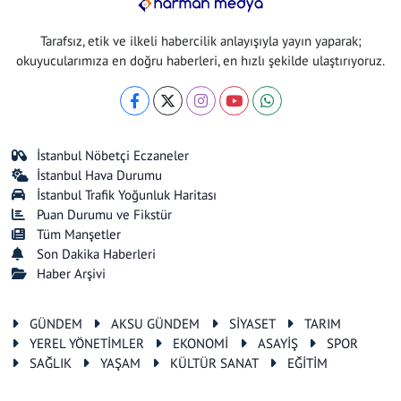
Tarafsız, etik ve ilkeli habercilik anlayışıyla yayın yaparak;
okuyucularımıza en doğru haberleri, en hızlı şekilde ulaştırıyoruz.
İstanbul Nöbetçi Eczaneler
İstanbul Hava Durumu
İstanbul Trafik Yoğunluk Haritası
Puan Durumu ve Fikstür
Tüm Manşetler
Son Dakika Haberleri
Haber Arşivi
GÜNDEM
AKSU GÜNDEM
SİYASET
TARIM
YEREL YÖNETİMLER
EKONOMİ
ASAYİŞ
SPOR
SAĞLIK
YAŞAM
KÜLTÜR SANAT
EĞİTİM