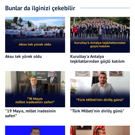
Bunlar da ilginizi çekebilir
Aksu tek yürek oldu
Kurultay'a Antalya
teşkilatlarından güçlü katılım
"19 Mayıs, millet iradesinin
"Türk Milleti'nin diriliş günü"
zaferi"