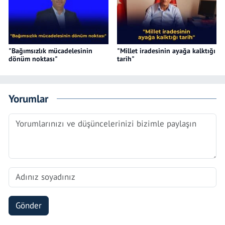
"Bağımsızlık mücadelesinin
"Millet iradesinin ayağa kalktığı
dönüm noktası"
tarih"
Yorumlar
Gönder