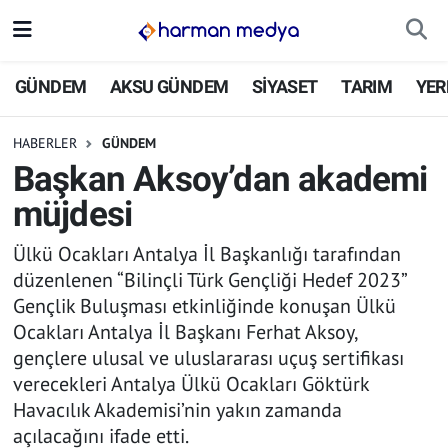
GÜNDEM
İstanbul Nöbetçi Eczaneler
GÜNDEM
AKSU GÜNDEM
SİYASET
TARIM
YER
AKSU GÜNDEM
İstanbul Hava Durumu
HABERLER
GÜNDEM
Başkan Aksoy’dan akademi
SİYASET
İstanbul Trafik Yoğunluk Haritası
müjdesi
TARIM
Süper Lig Puan Durumu ve Fikstür
Ülkü Ocakları Antalya İl Başkanlığı tarafından
düzenlenen “Bilinçli Türk Gençliği Hedef 2023”
YEREL YÖNETİMLER
Tüm Manşetler
Gençlik Buluşması etkinliğinde konuşan Ülkü
Ocakları Antalya İl Başkanı Ferhat Aksoy,
EKONOMİ
Son Dakika Haberleri
gençlere ulusal ve uluslararası uçuş sertifikası
verecekleri Antalya Ülkü Ocakları Göktürk
ASAYİŞ
Haber Arşivi
Havacılık Akademisi’nin yakın zamanda
SPOR
açılacağını ifade etti.