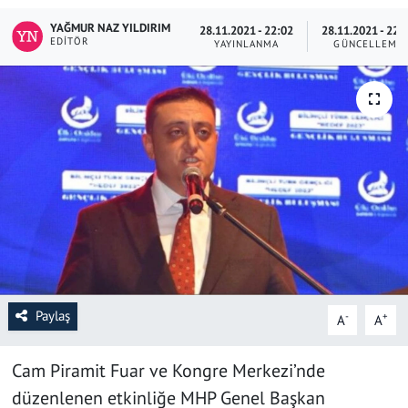
YAĞMUR NAZ YILDIRIM
28.11.2021 - 22:02
28.11.2021 - 22:
SAĞLIK
EDITÖR
YAYINLANMA
GÜNCELLEME
YAŞAM
KÜLTÜR SANAT
EĞİTİM
Paylaş
-
+
A
A
Cam Piramit Fuar ve Kongre Merkezi’nde
düzenlenen etkinliğe MHP Genel Başkan