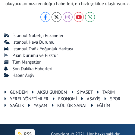
okuyucularımıza en doğru haberleri, en hızlı şekilde ulaştırıyoruz.
İstanbul Nöbetçi Eczaneler
İstanbul Hava Durumu
İstanbul Trafik Yoğunluk Haritası
Puan Durumu ve Fikstür
Tüm Manşetler
Son Dakika Haberleri
Haber Arşivi
GÜNDEM
AKSU GÜNDEM
SİYASET
TARIM
YEREL YÖNETİMLER
EKONOMİ
ASAYİŞ
SPOR
SAĞLIK
YAŞAM
KÜLTÜR SANAT
EĞİTİM
RSS
Copyright © 2021. Her hakkı saklıdır.