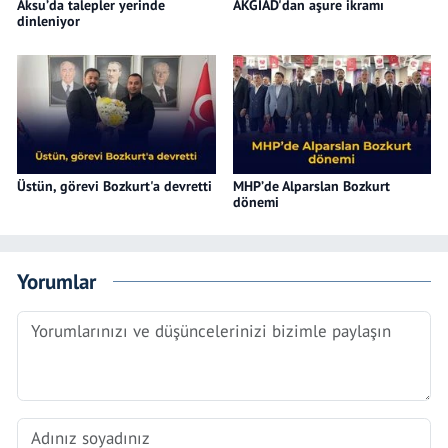
Aksu’da talepler yerinde
AKGİAD'dan aşure ikramı
dinleniyor
Üstün, görevi Bozkurt'a devretti
MHP’de Alparslan Bozkurt
dönemi
Yorumlar