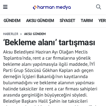
GÜNDEM
İstanbul Nöbetçi Eczaneler
GÜNDEM
AKSU GÜNDEM
SİYASET
TARIM
YER
AKSU GÜNDEM
İstanbul Hava Durumu
HABERLER
AKSU GÜNDEM
‘Bekleme alanı’ tartışması
SİYASET
İstanbul Trafik Yoğunluk Haritası
Aksu Belediyesi Haziran Ayı Olağan Meclis
TARIM
Süper Lig Puan Durumu ve Fikstür
Toplantısı’nda, rent a car firmalarına yönelik
bekleme alanı yapılmasıyla ilgili maddede, İYİ
YEREL YÖNETİMLER
Tüm Manşetler
Parti Grup Sözcüsü Gökhan Kaplan adı geçen
derneğin İçişleri Bakanlığı’nın kayıtlarında
EKONOMİ
Son Dakika Haberleri
bulunmadığını ve bekleme alanının yapılması
halinde taksiciler ile rent a car firması sahipleri
ASAYİŞ
Haber Arşivi
arasında gerginliğin büyüyeceğini söyledi.
Belediye Başkanı Halil Şahin ise taksicileri
SPOR