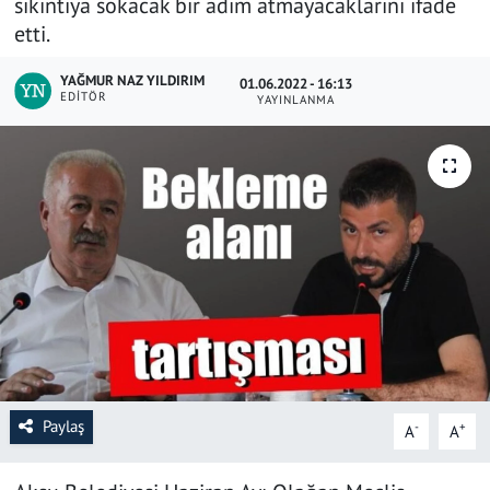
sıkıntıya sokacak bir adım atmayacaklarını ifade
etti.
SAĞLIK
YAĞMUR NAZ YILDIRIM
01.06.2022 - 16:13
YAŞAM
EDITÖR
YAYINLANMA
KÜLTÜR SANAT
EĞİTİM
Paylaş
-
+
A
A