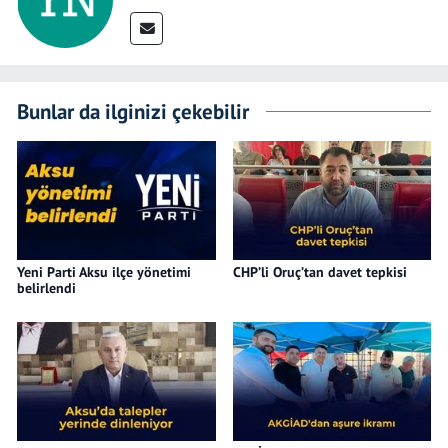
Bunlar da ilginizi çekebilir
Yeni Parti Aksu ilçe yönetimi
CHP’li Oruç’tan davet tepkisi
belirlendi