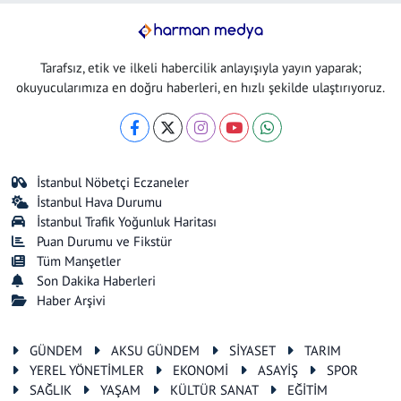
Tarafsız, etik ve ilkeli habercilik anlayışıyla yayın yaparak;
okuyucularımıza en doğru haberleri, en hızlı şekilde ulaştırıyoruz.
İstanbul Nöbetçi Eczaneler
İstanbul Hava Durumu
İstanbul Trafik Yoğunluk Haritası
Puan Durumu ve Fikstür
Tüm Manşetler
Son Dakika Haberleri
Haber Arşivi
GÜNDEM
AKSU GÜNDEM
SİYASET
TARIM
YEREL YÖNETİMLER
EKONOMİ
ASAYİŞ
SPOR
SAĞLIK
YAŞAM
KÜLTÜR SANAT
EĞİTİM