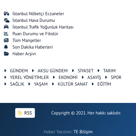
İstanbul Nöbetçi Eczaneler
İstanbul Hava Durumu
İstanbul Trafik Yoğunluk Haritası
Puan Durumu ve Fikstür
Tüm Manşetler
Son Dakika Haberleri
Haber Arşivi
GÜNDEM
AKSU GÜNDEM
SİYASET
TARIM
YEREL YÖNETİMLER
EKONOMİ
ASAYİŞ
SPOR
SAĞLIK
YAŞAM
KÜLTÜR SANAT
EĞİTİM
RSS
Copyright © 2021. Her hakkı saklıdır.
Haber Yazılımı:
TE Bilişim