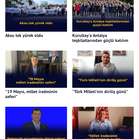
Aksu tek yürek oldu
Kurultay'a Antalya
teşkilatlarından güçlü katılım
"19 Mayıs, millet iradesinin
"Türk Milleti'nin diriliş günü"
zaferi"