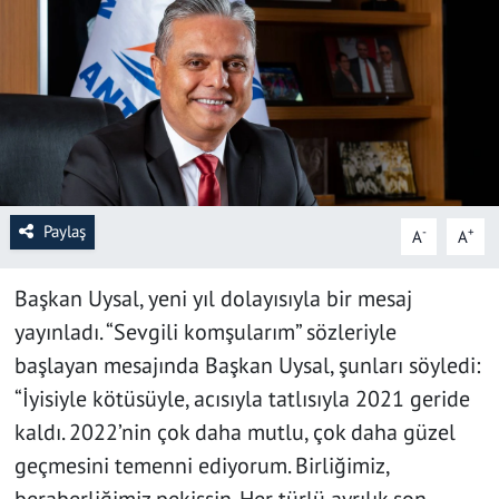
SAĞLIK
YAŞAM
KÜLTÜR SANAT
EĞİTİM
Paylaş
-
+
A
A
Başkan Uysal, yeni yıl dolayısıyla bir mesaj
yayınladı. “Sevgili komşularım” sözleriyle
başlayan mesajında Başkan Uysal, şunları söyledi:
“İyisiyle kötüsüyle, acısıyla tatlısıyla 2021 geride
kaldı. 2022’nin çok daha mutlu, çok daha güzel
geçmesini temenni ediyorum. Birliğimiz,