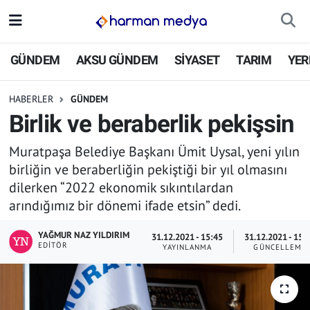
GÜNDEM
İstanbul Nöbetçi Eczaneler
GÜNDEM
AKSU GÜNDEM
SİYASET
TARIM
YER
AKSU GÜNDEM
İstanbul Hava Durumu
HABERLER
GÜNDEM
Birlik ve beraberlik pekişsin
SİYASET
İstanbul Trafik Yoğunluk Haritası
Muratpaşa Belediye Başkanı Ümit Uysal, yeni yılın
TARIM
Süper Lig Puan Durumu ve Fikstür
birliğin ve beraberliğin pekiştiği bir yıl olmasını
dilerken “2022 ekonomik sıkıntılardan
YEREL YÖNETİMLER
Tüm Manşetler
arındığımız bir dönemi ifade etsin” dedi.
EKONOMİ
Son Dakika Haberleri
YAĞMUR NAZ YILDIRIM
31.12.2021 - 15:45
31.12.2021 - 15:
EDITÖR
YAYINLANMA
GÜNCELLEME
ASAYİŞ
Haber Arşivi
SPOR