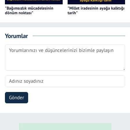
"Bağımsızlık mücadelesinin
"Millet iradesinin ayağa kalktığı
dönüm noktası"
tarih"
Yorumlar
Gönder