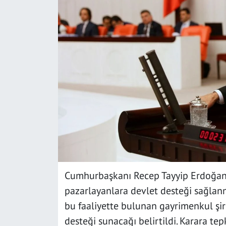
SAĞLIK
YAŞAM
KÜLTÜR SANAT
EĞİTİM
Cumhurbaşkanı Recep Tayyip Erdoğan, 
pazarlayanlara devlet desteği sağlanma
bu faaliyette bulunan gayrimenkul şir
desteği sunacağı belirtildi. Karara te