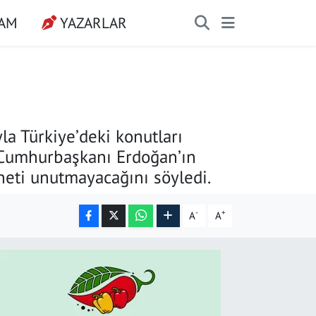
ŞAM
YAZARLAR
a Türkiye’deki konutları
, Cumhurbaşkanı Erdoğan’ın
aneti unutmayacağını söyledi.
-
+
A
A