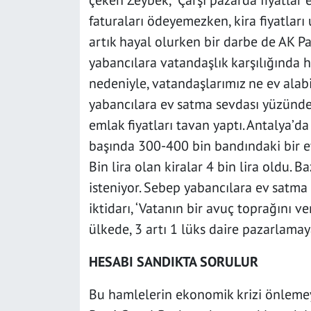
çeken Zeybek, “Çarşı pazarda fiyatlar 
faturaları ödeyemezken, kira fiyatları
artık hayal olurken bir darbe de AK Pa
yabancılara vatandaşlık karşılığında h
nedeniyle, vatandaşlarımız ne ev alabil
yabancılara ev satma sevdası yüzünde
emlak fiyatları tavan yaptı. Antalya’da
başında 300-400 bin bandındaki bir ev
Bin lira olan kiralar 4 bin lira oldu. B
isteniyor. Sebep yabancılara ev satma 
iktidarı, ‘Vatanın bir avuç toprağını v
ülkede, 3 artı 1 lüks daire pazarlamay
HESABI SANDIKTA SORULUR
Bu hamlelerin ekonomik krizi önlemey