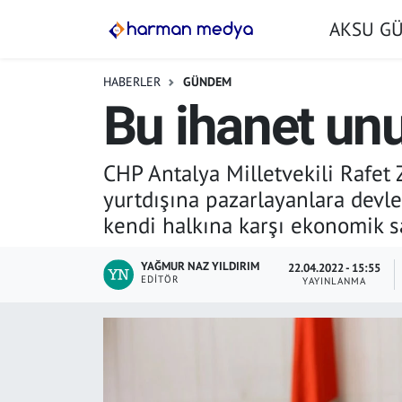
AKSU G
GÜNDEM
İstanbul Nöbetçi Eczaneler
HABERLER
GÜNDEM
Bu ihanet un
AKSU GÜNDEM
İstanbul Hava Durumu
SİYASET
İstanbul Trafik Yoğunluk Haritası
CHP Antalya Milletvekili Rafet
yurtdışına pazarlayanlara devl
TARIM
Süper Lig Puan Durumu ve Fikstür
kendi halkına karşı ekonomik sa
YEREL YÖNETİMLER
Tüm Manşetler
YAĞMUR NAZ YILDIRIM
22.04.2022 - 15:55
EDITÖR
YAYINLANMA
EKONOMİ
Son Dakika Haberleri
ASAYİŞ
Haber Arşivi
SPOR