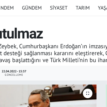
ÜNDEM
GÜNDEM
SİYASET
TARIM
YA
utulmaz
 Zeybek, Cumhurbaşkanı Erdoğan’ın imzasıyl
et desteği sağlanması kararını eleştirerek
vaş başlattığını ve Türk Milleti’nin bu ih
22.04.2022 - 15:57
GÜNCELLEME