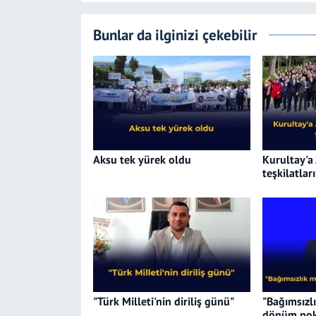
Bunlar da ilginizi çekebilir
Aksu tek yürek oldu
Kurultay'a
teşkilatlar
"Türk Milleti'nin diriliş günü"
"Bağımsızl
dönüm nok