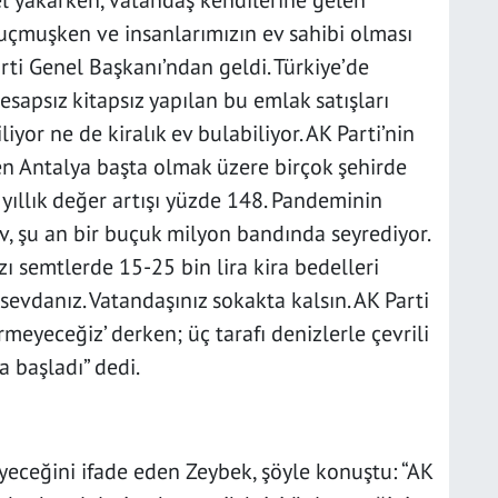
el yakarken, vatandaş kendilerine gelen
 uçmuşken ve insanlarımızın ev sahibi olması
rti Genel Başkanı’ndan geldi. Türkiye’de
esapsız kitapsız yapılan bu emlak satışları
iyor ne de kiralık ev bulabiliyor. AK Parti’nin
n Antalya başta olmak üzere birçok şehirde
 yıllık değer artışı yüzde 148. Pandeminin
, şu an bir buçuk milyon bandında seyrediyor.
azı semtlerde 15-25 bin lira kira bedelleri
sevdanız. Vatandaşınız sokakta kalsın. AK Parti
ermeyeceğiz’ derken; üç tarafı denizlerle çevrili
a başladı” dedi.
eceğini ifade eden Zeybek, şöyle konuştu: “AK