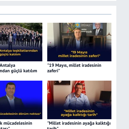
 Antalya
"19 Mayıs, millet iradesinin
ından güçlü katılım
zaferi"
ık mücadelesinin
"Millet iradesinin ayağa kalktığı
tası"
tarih"