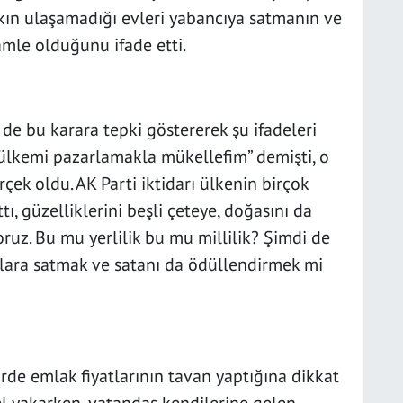
lkın ulaşamadığı evleri yabancıya satmanın ve
amle olduğunu ifade etti.
de bu karara tepki göstererek şu ifadeleri
 ülkemi pazarlamakla mükellefim” demişti, o
ek oldu. AK Parti iktidarı ülkenin birçok
ı, güzelliklerini beşli çeteye, doğasını da
oruz. Bu mu yerlilik bu mu millilik? Şimdi de
ılara satmak ve satanı da ödüllendirmek mi
rde emlak fiyatlarının tavan yaptığına dikkat