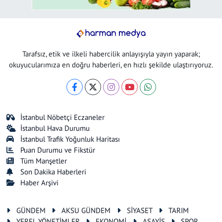
Tarafsız, etik ve ilkeli habercilik anlayışıyla yayın yaparak;
okuyucularımıza en doğru haberleri, en hızlı şekilde ulaştırıyoruz.
İstanbul Nöbetçi Eczaneler
İstanbul Hava Durumu
İstanbul Trafik Yoğunluk Haritası
Puan Durumu ve Fikstür
Tüm Manşetler
Son Dakika Haberleri
Haber Arşivi
GÜNDEM
AKSU GÜNDEM
SİYASET
TARIM
YEREL YÖNETİMLER
EKONOMİ
ASAYİŞ
SPOR