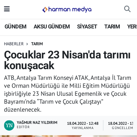
GÜNDEM
İstanbul Nöbetçi Eczaneler
GÜNDEM
AKSU GÜNDEM
SİYASET
TARIM
YER
AKSU GÜNDEM
İstanbul Hava Durumu
HABERLER
TARIM
Çocuklar 23 Nisan'da tarımı
SİYASET
İstanbul Trafik Yoğunluk Haritası
konuşacak
TARIM
Süper Lig Puan Durumu ve Fikstür
ATB, Antalya Tarım Konseyi ATAK, Antalya İl Tarım
ve Orman Müdürlüğü ile Milli Eğitim Müdürlüğü
YEREL YÖNETİMLER
Tüm Manşetler
işbirliğiyle 23 Nisan Ulusal Egemenlik ve Çocuk
Bayramı’nda “Tarım ve Çocuk Çalıştayı”
EKONOMİ
Son Dakika Haberleri
düzenlenecek.
ASAYİŞ
Haber Arşivi
YAĞMUR NAZ YILDIRIM
18.04.2022 - 12:48
18.04.2022 - 13:
EDITÖR
YAYINLANMA
GÜNCELLEME
SPOR