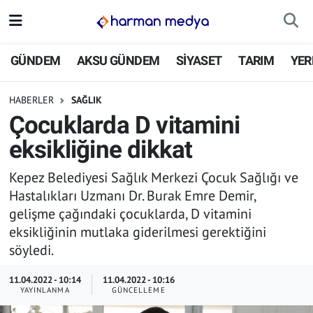
GÜNDEM
İstanbul Nöbetçi Eczaneler
GÜNDEM
AKSU GÜNDEM
SİYASET
TARIM
YER
AKSU GÜNDEM
İstanbul Hava Durumu
HABERLER
SAĞLIK
Çocuklarda D vitamini
SİYASET
İstanbul Trafik Yoğunluk Haritası
eksikliğine dikkat
TARIM
Süper Lig Puan Durumu ve Fikstür
Kepez Belediyesi Sağlık Merkezi Çocuk Sağlığı ve
Hastalıkları Uzmanı Dr. Burak Emre Demir,
YEREL YÖNETİMLER
Tüm Manşetler
gelişme çağındaki çocuklarda, D vitamini
eksikliğinin mutlaka giderilmesi gerektiğini
EKONOMİ
Son Dakika Haberleri
söyledi.
ASAYİŞ
Haber Arşivi
11.04.2022 - 10:14
11.04.2022 - 10:16
YAYINLANMA
GÜNCELLEME
SPOR