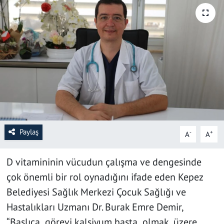
SAĞLIK
YAŞAM
KÜLTÜR SANAT
EĞİTİM
Paylaş
-
+
A
A
D vitamininin vücudun çalışma ve dengesinde
çok önemli bir rol oynadığını ifade eden Kepez
Belediyesi Sağlık Merkezi Çocuk Sağlığı ve
Hastalıkları Uzmanı Dr. Burak Emre Demir,
“Başlıca görevi kalsiyum başta olmak üzere