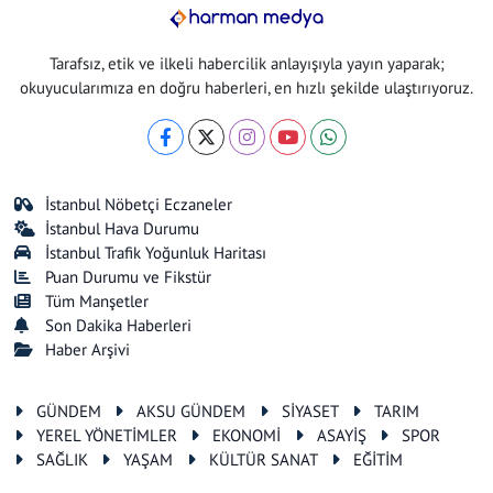
Tarafsız, etik ve ilkeli habercilik anlayışıyla yayın yaparak;
okuyucularımıza en doğru haberleri, en hızlı şekilde ulaştırıyoruz.
İstanbul Nöbetçi Eczaneler
İstanbul Hava Durumu
İstanbul Trafik Yoğunluk Haritası
Puan Durumu ve Fikstür
Tüm Manşetler
Son Dakika Haberleri
Haber Arşivi
GÜNDEM
AKSU GÜNDEM
SİYASET
TARIM
YEREL YÖNETİMLER
EKONOMİ
ASAYİŞ
SPOR
SAĞLIK
YAŞAM
KÜLTÜR SANAT
EĞİTİM