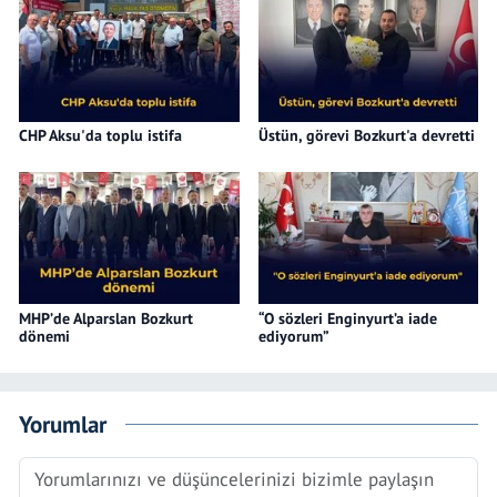
CHP Aksu'da toplu istifa
Üstün, görevi Bozkurt'a devretti
MHP’de Alparslan Bozkurt
“O sözleri Enginyurt’a iade
dönemi
ediyorum”
Yorumlar