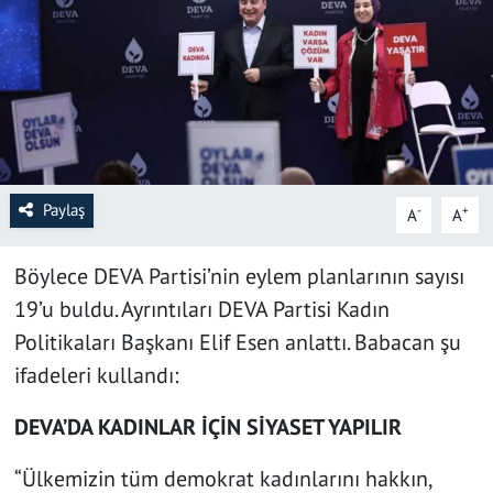
SAĞLIK
YAŞAM
KÜLTÜR SANAT
EĞİTİM
Paylaş
-
+
A
A
Böylece DEVA Partisi’nin eylem planlarının sayısı
19’u buldu. Ayrıntıları DEVA Partisi Kadın
Politikaları Başkanı Elif Esen anlattı. Babacan şu
ifadeleri kullandı:
DEVA’DA KADINLAR İÇİN SİYASET YAPILIR
“Ülkemizin tüm demokrat kadınlarını hakkın,