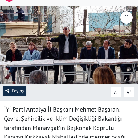
SAĞLIK
YAŞAM
KÜLTÜR SANAT
EĞİTİM
Paylaş
-
+
A
A
İYİ Parti Antalya İl Başkanı Mehmet Başaran;
Çevre, Şehircilik ve İklim Değişikliği Bakanlığı
tarafından Manavgat’ın Beşkonak Köprülü
Kanyon Kırkkavak Mahallesi’nde mermer ocağı