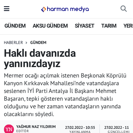
GÜNDEM
İstanbul Nöbetçi Eczaneler
GÜNDEM
AKSU GÜNDEM
SİYASET
TARIM
YER
AKSU GÜNDEM
İstanbul Hava Durumu
HABERLER
GÜNDEM
Haklı davanızda
SİYASET
İstanbul Trafik Yoğunluk Haritası
yanınızdayız
TARIM
Süper Lig Puan Durumu ve Fikstür
Mermer ocağı açılmak istenen Beşkonak Köprülü
Kanyon Kırkkavak Mahallesi’nde vatandaşlara
YEREL YÖNETİMLER
Tüm Manşetler
seslenen İYİ Parti Antalya İl Başkanı Mehmet
Başaran, tepki gösteren vatandaşların haklı
EKONOMİ
Son Dakika Haberleri
olduğunu ve her zaman vatandaşların yanında
olacaklarını söyledi.
ASAYİŞ
Haber Arşivi
YAĞMUR NAZ YILDIRIM
27.02.2022 - 10:55
27.02.2022 - 11:0
SPOR
EDITÖR
YAYINLANMA
GÜNCELLEME