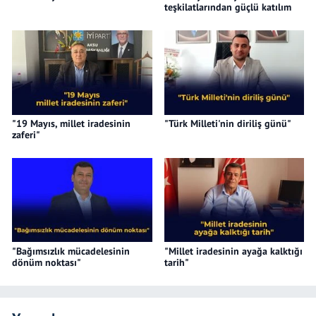
teşkilatlarından güçlü katılım
"19 Mayıs, millet iradesinin
"Türk Milleti'nin diriliş günü"
zaferi"
"Bağımsızlık mücadelesinin
"Millet iradesinin ayağa kalktığı
dönüm noktası"
tarih"