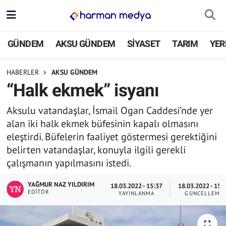
GÜNDEM
İstanbul Nöbetçi Eczaneler
GÜNDEM
AKSU GÜNDEM
SİYASET
TARIM
YER
AKSU GÜNDEM
İstanbul Hava Durumu
HABERLER
AKSU GÜNDEM
“Halk ekmek” isyanı
SİYASET
İstanbul Trafik Yoğunluk Haritası
Aksulu vatandaşlar, İsmail Ogan Caddesi’nde yer
TARIM
Süper Lig Puan Durumu ve Fikstür
alan iki halk ekmek büfesinin kapalı olmasını
eleştirdi. Büfelerin faaliyet göstermesi gerektiğini
YEREL YÖNETİMLER
Tüm Manşetler
belirten vatandaşlar, konuyla ilgili gerekli
çalışmanın yapılmasını istedi.
EKONOMİ
Son Dakika Haberleri
YAĞMUR NAZ YILDIRIM
18.03.2022 - 15:37
18.03.2022 - 15:
ASAYİŞ
Haber Arşivi
EDITÖR
YAYINLANMA
GÜNCELLEME
SPOR