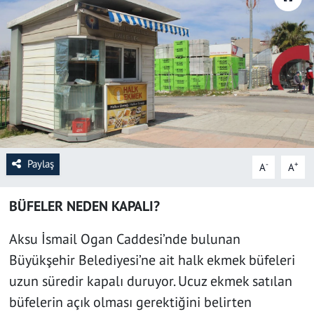
SAĞLIK
YAŞAM
KÜLTÜR SANAT
EĞİTİM
Paylaş
-
+
A
A
BÜFELER NEDEN KAPALI?
Aksu İsmail Ogan Caddesi’nde bulunan
Büyükşehir Belediyesi’ne ait halk ekmek büfeleri
uzun süredir kapalı duruyor. Ucuz ekmek satılan
büfelerin açık olması gerektiğini belirten