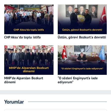
CHP Aksu'da toplu istifa
Üstün, görevi Bozkurt'a devretti
MHP’de Alparslan Bozkurt
“O sözleri Enginyurt’a iade
dönemi
ediyorum”
Yorumlar