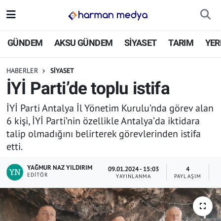
GÜNDEM
İstanbul Nöbetçi Eczaneler
GÜNDEM
AKSU GÜNDEM
SİYASET
TARIM
YER
AKSU GÜNDEM
İstanbul Hava Durumu
HABERLER
SİYASET
İYİ Parti’de toplu istifa
SİYASET
İstanbul Trafik Yoğunluk Haritası
İYİ Parti Antalya İl Yönetim Kurulu’nda görev alan
TARIM
Süper Lig Puan Durumu ve Fikstür
6 kişi, İYİ Parti’nin özellikle Antalya’da iktidara
talip olmadığını belirterek görevlerinden istifa
YEREL YÖNETİMLER
Tüm Manşetler
etti.
EKONOMİ
Son Dakika Haberleri
YAĞMUR NAZ YILDIRIM
09.01.2024 - 15:03
4
EDITÖR
YAYINLANMA
PAYLAŞIM
O
ASAYİŞ
Haber Arşivi
SPOR