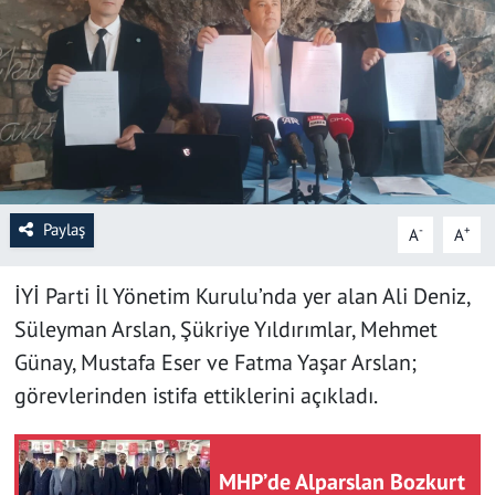
SAĞLIK
YAŞAM
KÜLTÜR SANAT
EĞİTİM
Paylaş
-
+
A
A
İYİ Parti İl Yönetim Kurulu’nda yer alan Ali Deniz,
Süleyman Arslan, Şükriye Yıldırımlar, Mehmet
Günay, Mustafa Eser ve Fatma Yaşar Arslan;
görevlerinden istifa ettiklerini açıkladı.
MHP’de Alparslan Bozkurt