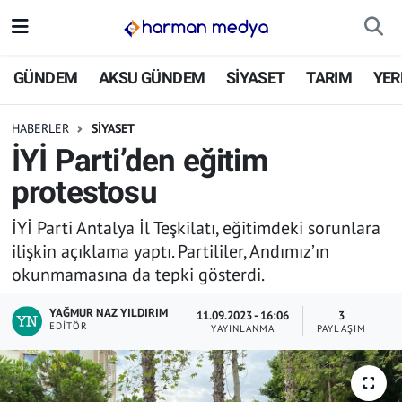
GÜNDEM
İstanbul Nöbetçi Eczaneler
GÜNDEM
AKSU GÜNDEM
SİYASET
TARIM
YER
AKSU GÜNDEM
İstanbul Hava Durumu
HABERLER
SİYASET
İYİ Parti’den eğitim
SİYASET
İstanbul Trafik Yoğunluk Haritası
protestosu
TARIM
Süper Lig Puan Durumu ve Fikstür
İYİ Parti Antalya İl Teşkilatı, eğitimdeki sorunlara
ilişkin açıklama yaptı. Partililer, Andımız’ın
YEREL YÖNETİMLER
Tüm Manşetler
okunmamasına da tepki gösterdi.
EKONOMİ
Son Dakika Haberleri
YAĞMUR NAZ YILDIRIM
11.09.2023 - 16:06
3
EDITÖR
YAYINLANMA
PAYLAŞIM
O
ASAYİŞ
Haber Arşivi
SPOR