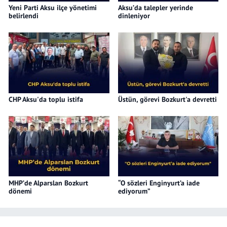
Yeni Parti Aksu ilçe yönetimi
Aksu’da talepler yerinde
belirlendi
dinleniyor
CHP Aksu'da toplu istifa
Üstün, görevi Bozkurt'a devretti
MHP’de Alparslan Bozkurt
“O sözleri Enginyurt’a iade
dönemi
ediyorum”