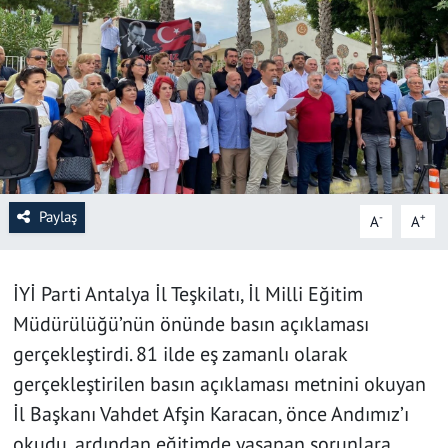
SAĞLIK
YAŞAM
KÜLTÜR SANAT
EĞİTİM
Paylaş
-
+
A
A
İYİ Parti Antalya İl Teşkilatı, İl Milli Eğitim
Müdürülüğü’nün önünde basın açıklaması
gerçekleştirdi. 81 ilde eş zamanlı olarak
gerçekleştirilen basın açıklaması metnini okuyan
İl Başkanı Vahdet Afşin Karacan, önce Andımız’ı
okudu, ardından eğitimde yaşanan sorunlara