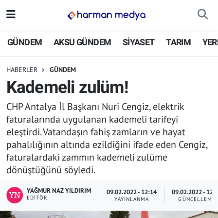
GÜNDEM
İstanbul Nöbetçi Eczaneler
GÜNDEM
AKSU GÜNDEM
SİYASET
TARIM
YER
AKSU GÜNDEM
İstanbul Hava Durumu
HABERLER
GÜNDEM
Kademeli zulüm!
SİYASET
İstanbul Trafik Yoğunluk Haritası
CHP Antalya İl Başkanı Nuri Cengiz, elektrik
TARIM
Süper Lig Puan Durumu ve Fikstür
faturalarında uygulanan kademeli tarifeyi
eleştirdi. Vatandaşın fahiş zamların ve hayat
YEREL YÖNETİMLER
Tüm Manşetler
pahalılığının altında ezildiğini ifade eden Cengiz,
faturalardaki zammın kademeli zulüme
EKONOMİ
Son Dakika Haberleri
dönüştüğünü söyledi.
ASAYİŞ
Haber Arşivi
YAĞMUR NAZ YILDIRIM
09.02.2022 - 12:14
09.02.2022 - 12:
EDITÖR
YAYINLANMA
GÜNCELLEME
SPOR