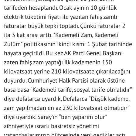
tarifeden hesaplandı. Ocak ayının 10 günlük
elektrik tüketimi fiyatı ile yazılan fahiş zamlı
faturalar büyük tepki topladı. Çünkü faturalar 2
ila 3 kat arası arttı. "Kademeli Zam, Kademeli
Zulüm" politikasının ikinci kısmı 1 Şubat tarihinde
hayata geçirildi. Bu kez AK Parti Genel Başkanı
zaten fahiş zam yaptığı ilk kademenin 150
kilovatsaat yerine 210 kilovatsaate çıkarılacağını
duyurdu. Cumhuriyet Halk Partisi olarak üstüne
basa basa “Kademeli tarife, sosyal tarife olmalıdır”
diye defalarca uyardık. Defalarca “Düşük kademe,
zam yapılmadan en az 230 kilovatsaat olmalıdır”
diye uyardık. Saray’ın “ben yaparım olur”
zihniyetiyle ısrarlı basiretsiz yönetimi
vatandaşlarımızın bütçesinde yeni gedikler açtı.