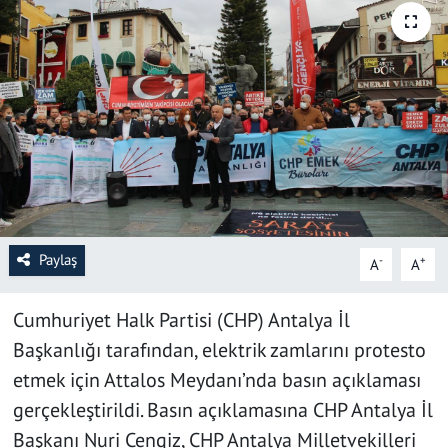
SAĞLIK
YAŞAM
KÜLTÜR SANAT
EĞİTİM
Paylaş
-
+
A
A
Cumhuriyet Halk Partisi (CHP) Antalya İl
Başkanlığı tarafından, elektrik zamlarını protesto
etmek için Attalos Meydanı’nda basın açıklaması
gerçekleştirildi. Basın açıklamasına CHP Antalya İl
Başkanı Nuri Cengiz, CHP Antalya Milletvekilleri