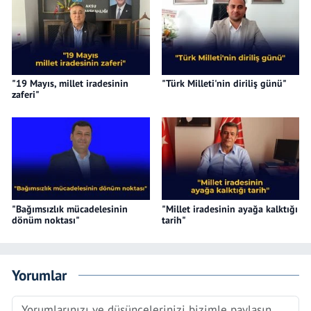
"19 Mayıs, millet iradesinin
"Türk Milleti'nin diriliş günü"
zaferi"
"Bağımsızlık mücadelesinin
"Millet iradesinin ayağa kalktığı
dönüm noktası"
tarih"
Yorumlar