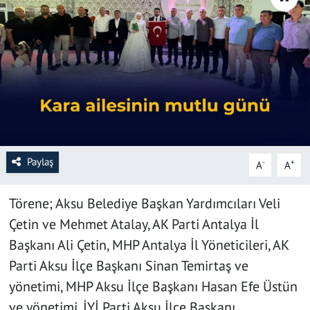
SAĞLIK
YAŞAM
KÜLTÜR SANAT
EĞİTİM
Paylaş
-
+
A
A
Törene; Aksu Belediye Başkan Yardımcıları Veli
Çetin ve Mehmet Atalay, AK Parti Antalya İl
Başkanı Ali Çetin, MHP Antalya İl Yöneticileri, AK
Parti Aksu İlçe Başkanı Sinan Temirtaş ve
yönetimi, MHP Aksu İlçe Başkanı Hasan Efe Üstün
ve yönetimi, İYİ Parti Aksu İlçe Başkanı