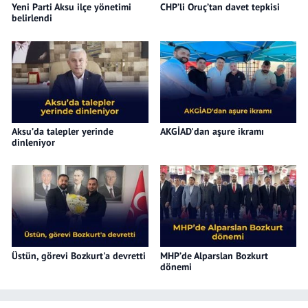
Yeni Parti Aksu ilçe yönetimi
CHP’li Oruç’tan davet tepkisi
belirlendi
Aksu’da talepler yerinde
AKGİAD'dan aşure ikramı
dinleniyor
Üstün, görevi Bozkurt'a devretti
MHP’de Alparslan Bozkurt
dönemi