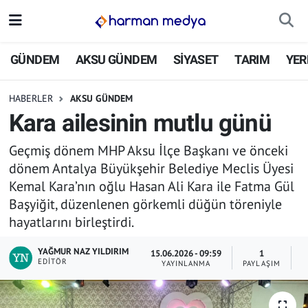
GÜNDEM
İstanbul Nöbetçi Eczaneler
GÜNDEM
AKSU GÜNDEM
SİYASET
TARIM
YER
AKSU GÜNDEM
İstanbul Hava Durumu
HABERLER
AKSU GÜNDEM
Kara ailesinin mutlu günü
SİYASET
İstanbul Trafik Yoğunluk Haritası
Geçmiş dönem MHP Aksu İlçe Başkanı ve önceki
TARIM
Süper Lig Puan Durumu ve Fikstür
dönem Antalya Büyükşehir Belediye Meclis Üyesi
Kemal Kara’nın oğlu Hasan Ali Kara ile Fatma Gül
YEREL YÖNETİMLER
Tüm Manşetler
Başyiğit, düzenlenen görkemli düğün töreniyle
hayatlarını birleştirdi.
EKONOMİ
Son Dakika Haberleri
YAĞMUR NAZ YILDIRIM
15.06.2026 - 09:59
1
ASAYİŞ
Haber Arşivi
EDITÖR
YAYINLANMA
PAYLAŞIM
O
SPOR