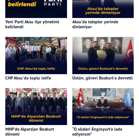
Yeni Parti Aksu ilçe yönetimi
Aksu’da talepler yerinde
belirlendi
dinleniyor
CHP Aksu'da toplu istifa
Üstün, görevi Bozkurt'a devretti
MHP’de Alparslan Bozkurt
“O sözleri Enginyurt’a iade
dönemi
ediyorum”