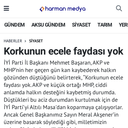
GÜNDEM
İstanbul Nöbetçi Eczaneler
GÜNDEM
AKSU GÜNDEM
SİYASET
TARIM
YER
AKSU GÜNDEM
İstanbul Hava Durumu
HABERLER
SİYASET
Korkunun ecele faydası yok
SİYASET
İstanbul Trafik Yoğunluk Haritası
İYİ Parti İl Başkanı Mehmet Başaran, AKP ve
TARIM
Süper Lig Puan Durumu ve Fikstür
MHP’nin her geçen gün kan kaybederek halkın
gözünden düştüğünü belirterek, “Korkunun ecele
YEREL YÖNETİMLER
Tüm Manşetler
faydası yok. AKP ve küçük ortağı MHP, ciddi
anlamda halkın desteğini kaybetmiş durumda.
EKONOMİ
Son Dakika Haberleri
Düştükleri bu aciz durumdan kurtulmak için de
İYİ Parti’yi Altılı Masa'dan koparmaya çalışıyorlar.
ASAYİŞ
Haber Arşivi
Ancak Genel Başkanımız Sayın Meral Akşener’in
üzerine basarak söylediği gibi, milletimizin
SPOR