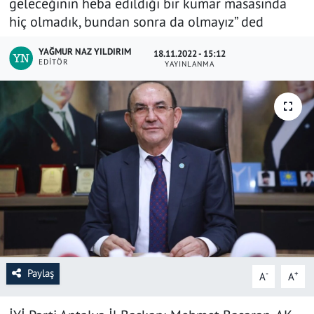
geleceğinin heba edildiği bir kumar masasında
hiç olmadık, bundan sonra da olmayız” ded
SAĞLIK
YAĞMUR NAZ YILDIRIM
18.11.2022 - 15:12
YAŞAM
EDITÖR
YAYINLANMA
KÜLTÜR SANAT
EĞİTİM
Paylaş
-
+
A
A