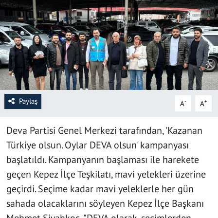
SAĞLIK
YAŞAM
KÜLTÜR SANAT
EĞİTİM
Paylaş
-
+
A
A
Deva Partisi Genel Merkezi tarafından, 'Kazanan
Türkiye olsun. Oylar DEVA olsun' kampanyası
başlatıldı. Kampanyanın başlaması ile harekete
geçen Kepez İlçe Teşkilatı, mavi yelekleri üzerine
geçirdi. Seçime kadar mavi yeleklerle her gün
sahada olacaklarını söyleyen Kepez İlçe Başkanı