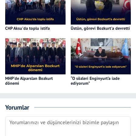
CHP Aksu'da toplu istifa
Üstün, görevi Bozkurt'a devretti
MHP’de Alparslan Bozkurt
“O sözleri Enginyurt’a iade
dönemi
ediyorum”
Yorumlar