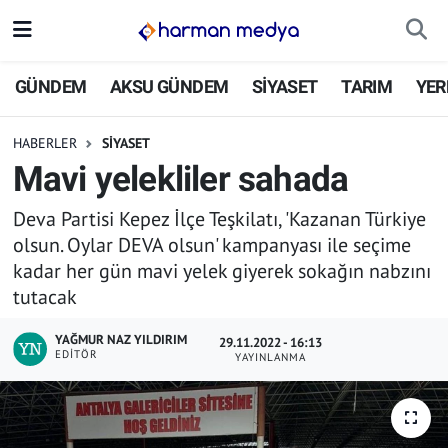
GÜNDEM
İstanbul Nöbetçi Eczaneler
GÜNDEM
AKSU GÜNDEM
SİYASET
TARIM
YER
AKSU GÜNDEM
İstanbul Hava Durumu
HABERLER
SİYASET
Mavi yelekliler sahada
SİYASET
İstanbul Trafik Yoğunluk Haritası
Deva Partisi Kepez İlçe Teşkilatı, 'Kazanan Türkiye
TARIM
Süper Lig Puan Durumu ve Fikstür
olsun. Oylar DEVA olsun' kampanyası ile seçime
kadar her gün mavi yelek giyerek sokağın nabzını
YEREL YÖNETİMLER
Tüm Manşetler
tutacak
EKONOMİ
Son Dakika Haberleri
YAĞMUR NAZ YILDIRIM
29.11.2022 - 16:13
EDITÖR
YAYINLANMA
ASAYİŞ
Haber Arşivi
SPOR