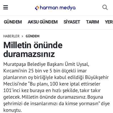
GÜNDEM
İstanbul Nöbetçi Eczaneler
GÜNDEM
AKSU GÜNDEM
SİYASET
TARIM
YER
AKSU GÜNDEM
İstanbul Hava Durumu
HABERLER
GÜNDEM
Milletin önünde
SİYASET
İstanbul Trafik Yoğunluk Haritası
duramazsınız
TARIM
Süper Lig Puan Durumu ve Fikstür
Muratpaşa Belediye Başkanı Ümit Uysal,
Kırcami’nin 25 bin ve 5 bin ölçekli imar
YEREL YÖNETİMLER
Tüm Manşetler
planlarının oy birliğiyle kabul edildiği Büyükşehir
Meclisi’nde “Bu planı, 100 kere iptal ettirseler
EKONOMİ
Son Dakika Haberleri
101’inci kez buraya en hızlı şekilde, takır takır
gelecek. Milletin önünde duramazsınız. Boşuna
ASAYİŞ
Haber Arşivi
şehrimizi de insanlarımızı da kimse yormasın” diye
SPOR
konuştu.