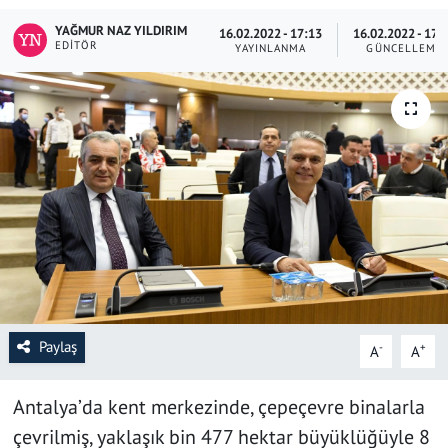
YAĞMUR NAZ YILDIRIM
16.02.2022 - 17:13
16.02.2022 - 17:
SAĞLIK
EDITÖR
YAYINLANMA
GÜNCELLEME
YAŞAM
KÜLTÜR SANAT
EĞİTİM
Paylaş
-
+
A
A
Antalya’da kent merkezinde, çepeçevre binalarla
çevrilmiş, yaklaşık bin 477 hektar büyüklüğüyle 8