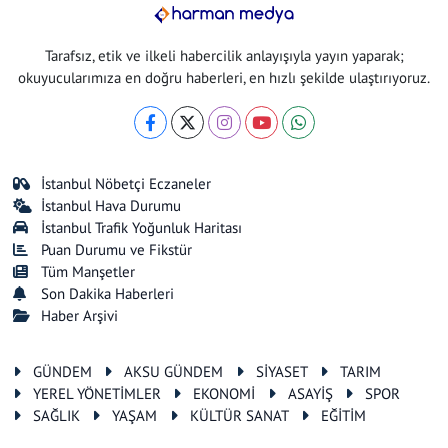
Tarafsız, etik ve ilkeli habercilik anlayışıyla yayın yaparak;
okuyucularımıza en doğru haberleri, en hızlı şekilde ulaştırıyoruz.
İstanbul Nöbetçi Eczaneler
İstanbul Hava Durumu
İstanbul Trafik Yoğunluk Haritası
Puan Durumu ve Fikstür
Tüm Manşetler
Son Dakika Haberleri
Haber Arşivi
GÜNDEM
AKSU GÜNDEM
SİYASET
TARIM
YEREL YÖNETİMLER
EKONOMİ
ASAYİŞ
SPOR
SAĞLIK
YAŞAM
KÜLTÜR SANAT
EĞİTİM