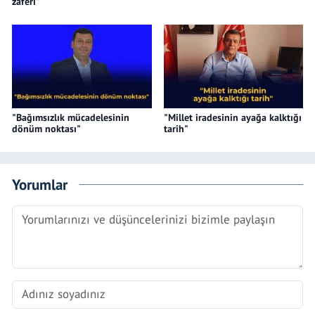
zaferi"
"Bağımsızlık mücadelesinin
"Millet iradesinin ayağa kalktığı
dönüm noktası"
tarih"
Yorumlar