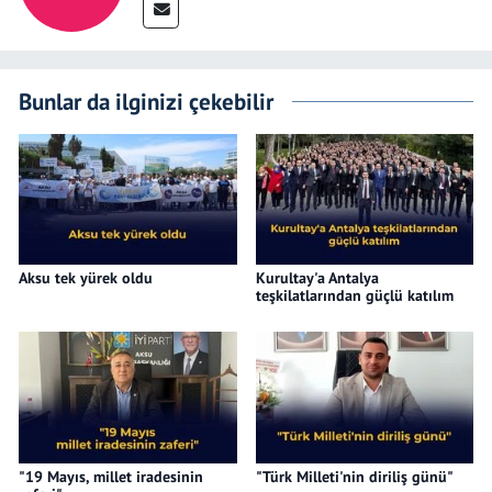
Bunlar da ilginizi çekebilir
Aksu tek yürek oldu
Kurultay'a Antalya
teşkilatlarından güçlü katılım
"19 Mayıs, millet iradesinin
"Türk Milleti'nin diriliş günü"