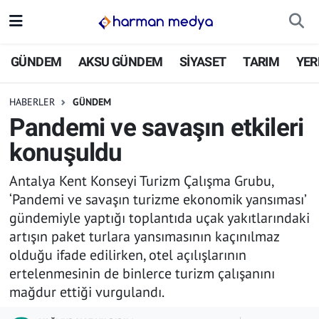
GÜNDEM
İstanbul Nöbetçi Eczaneler
GÜNDEM
AKSU GÜNDEM
SİYASET
TARIM
YER
AKSU GÜNDEM
İstanbul Hava Durumu
HABERLER
GÜNDEM
Pandemi ve savaşın etkileri
SİYASET
İstanbul Trafik Yoğunluk Haritası
konuşuldu
TARIM
Süper Lig Puan Durumu ve Fikstür
Antalya Kent Konseyi Turizm Çalışma Grubu,
‘Pandemi ve savaşın turizme ekonomik yansıması’
YEREL YÖNETİMLER
Tüm Manşetler
gündemiyle yaptığı toplantıda uçak yakıtlarındaki
artışın paket turlara yansımasının kaçınılmaz
EKONOMİ
Son Dakika Haberleri
olduğu ifade edilirken, otel açılışlarının
ertelenmesinin de binlerce turizm çalışanını
ASAYİŞ
Haber Arşivi
mağdur ettiği vurgulandı.
SPOR