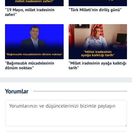
"19 Mayıs, millet iradesinin
"Türk Milleti'nin diriliş günü"
zaferi"
"Bağımsızlık mücadelesinin
"Millet iradesinin ayağa kalktığı
dönüm noktası"
tarih"
Yorumlar