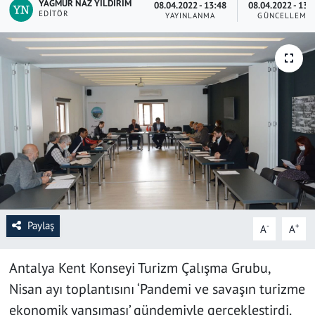
YAĞMUR NAZ YILDIRIM
08.04.2022 - 13:48
08.04.2022 - 13:
EDITÖR
YAYINLANMA
GÜNCELLEME
SAĞLIK
YAŞAM
KÜLTÜR SANAT
EĞİTİM
Paylaş
-
+
A
A
Antalya Kent Konseyi Turizm Çalışma Grubu,
Nisan ayı toplantısını ‘Pandemi ve savaşın turizme
ekonomik yansıması’ gündemiyle gerçekleştirdi.