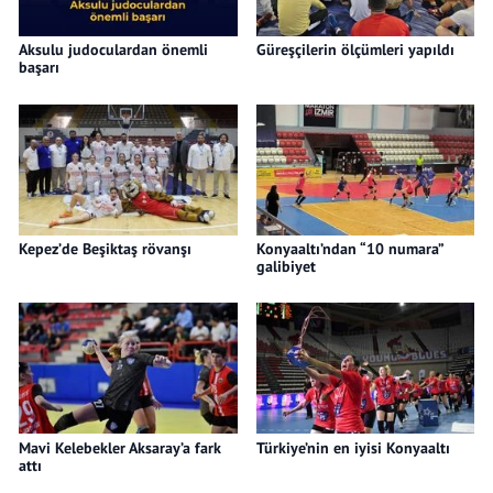
Aksulu judoculardan önemli
Güreşçilerin ölçümleri yapıldı
başarı
Kepez’de Beşiktaş rövanşı
Konyaaltı’ndan “10 numara”
galibiyet
Mavi Kelebekler Aksaray’a fark
Türkiye’nin en iyisi Konyaaltı
attı