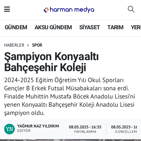
GÜNDEM
İstanbul Nöbetçi Eczaneler
GÜNDEM
AKSU GÜNDEM
SİYASET
TARIM
YER
AKSU GÜNDEM
İstanbul Hava Durumu
HABERLER
SPOR
Şampiyon Konyaaltı
SİYASET
İstanbul Trafik Yoğunluk Haritası
Bahçeşehir Koleji
TARIM
Süper Lig Puan Durumu ve Fikstür
2024-2025 Eğitim Öğretim Yılı Okul Sporları
Gençler B Erkek Futsal Müsabakaları sona erdi.
YEREL YÖNETİMLER
Tüm Manşetler
Finalde Muhittin Mustafa Böcek Anadolu Lisesi’ni
yenen Konyaaltı Bahçeşehir Koleji Anadolu Lisesi
EKONOMİ
Son Dakika Haberleri
şampiyon oldu.
ASAYİŞ
Haber Arşivi
YAĞMUR NAZ YILDIRIM
08.05.2025 - 16:35
08.05.2025 - 16:
EDITÖR
YAYINLANMA
GÜNCELLEME
SPOR