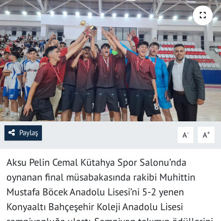
SAĞLIK
YAŞAM
KÜLTÜR SANAT
EĞİTİM
Paylaş
-
+
A
A
Aksu Pelin Cemal Kütahya Spor Salonu’nda
oynanan final müsabakasında rakibi Muhittin
Mustafa Böcek Anadolu Lisesi’ni 5-2 yenen
Konyaaltı Bahçeşehir Koleji Anadolu Lisesi