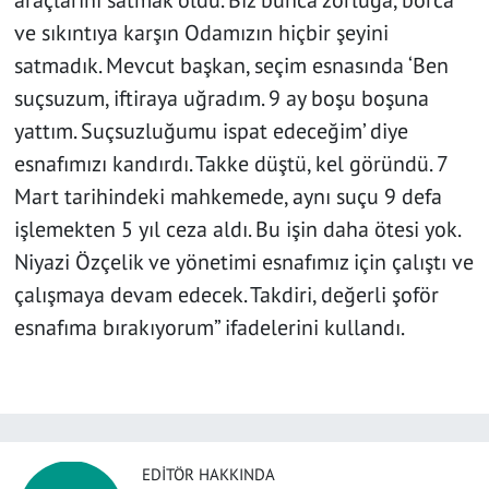
araçlarını satmak oldu. Biz bunca zorluğa, borca
ve sıkıntıya karşın Odamızın hiçbir şeyini
satmadık. Mevcut başkan, seçim esnasında ‘Ben
suçsuzum, iftiraya uğradım. 9 ay boşu boşuna
yattım. Suçsuzluğumu ispat edeceğim’ diye
esnafımızı kandırdı. Takke düştü, kel göründü. 7
Mart tarihindeki mahkemede, aynı suçu 9 defa
işlemekten 5 yıl ceza aldı. Bu işin daha ötesi yok.
Niyazi Özçelik ve yönetimi esnafımız için çalıştı ve
çalışmaya devam edecek. Takdiri, değerli şoför
esnafıma bırakıyorum” ifadelerini kullandı.
EDITÖR HAKKINDA