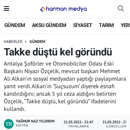
GÜNDEM
İstanbul Nöbetçi Eczaneler
GÜNDEM
AKSU GÜNDEM
SİYASET
TARIM
YER
AKSU GÜNDEM
İstanbul Hava Durumu
HABERLER
GÜNDEM
Takke düştü kel göründü
SİYASET
İstanbul Trafik Yoğunluk Haritası
Antalya Şoförler ve Otomobilciler Odası Eski
TARIM
Süper Lig Puan Durumu ve Fikstür
Başkanı Niyazi Özçelik, mevcut başkan Mehmet
Ali Alkan’ın sosyal medyadan yaptığı paylaşımlara
YEREL YÖNETİMLER
Tüm Manşetler
yanıt verdi. Alkan’ın ‘Suçsuzum’ diyerek esnafı
kandırdığını; ancak 5 yıl ceza aldığını belirten
EKONOMİ
Son Dakika Haberleri
Özçelik, “Takke düştü, kel göründü” ifadelerini
kullandı.
ASAYİŞ
Haber Arşivi
YAĞMUR NAZ YILDIRIM
21.03.2022 - 21:47
21.03.2022 - 23:
SPOR
EDITÖR
YAYINLANMA
GÜNCELLEME