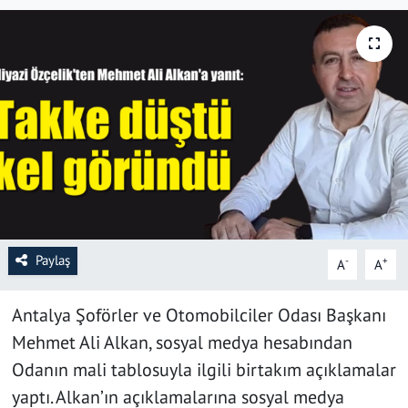
SAĞLIK
YAŞAM
KÜLTÜR SANAT
EĞİTİM
Paylaş
-
+
A
A
Antalya Şoförler ve Otomobilciler Odası Başkanı
Mehmet Ali Alkan, sosyal medya hesabından
Odanın mali tablosuyla ilgili birtakım açıklamalar
yaptı. Alkan’ın açıklamalarına sosyal medya