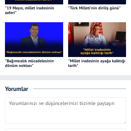
"19 Mayıs, millet iradesinin
"Türk Milleti'nin diriliş günü"
zaferi"
"Bağımsızlık mücadelesinin
"Millet iradesinin ayağa kalktığı
dönüm noktası"
tarih"
Yorumlar