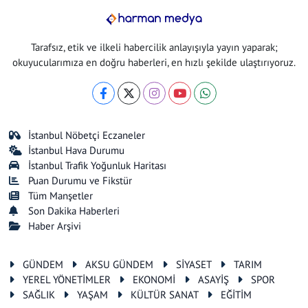
Tarafsız, etik ve ilkeli habercilik anlayışıyla yayın yaparak;
okuyucularımıza en doğru haberleri, en hızlı şekilde ulaştırıyoruz.
İstanbul Nöbetçi Eczaneler
İstanbul Hava Durumu
İstanbul Trafik Yoğunluk Haritası
Puan Durumu ve Fikstür
Tüm Manşetler
Son Dakika Haberleri
Haber Arşivi
GÜNDEM
AKSU GÜNDEM
SİYASET
TARIM
YEREL YÖNETİMLER
EKONOMİ
ASAYİŞ
SPOR
SAĞLIK
YAŞAM
KÜLTÜR SANAT
EĞİTİM