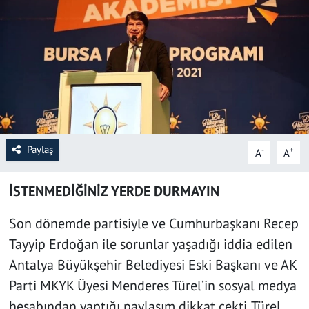
SAĞLIK
YAŞAM
KÜLTÜR SANAT
EĞİTİM
Paylaş
-
+
A
A
İSTENMEDİĞİNİZ YERDE DURMAYIN
Son dönemde partisiyle ve Cumhurbaşkanı Recep
Tayyip Erdoğan ile sorunlar yaşadığı iddia edilen
Antalya Büyükşehir Belediyesi Eski Başkanı ve AK
Parti MKYK Üyesi Menderes Türel’in sosyal medya
hesabından yaptığı paylaşım dikkat çekti. Türel,