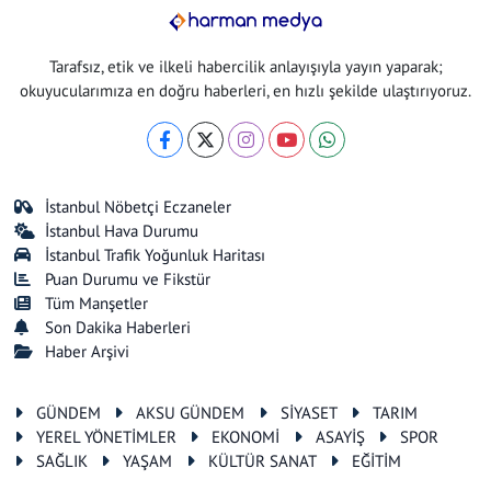
Tarafsız, etik ve ilkeli habercilik anlayışıyla yayın yaparak;
okuyucularımıza en doğru haberleri, en hızlı şekilde ulaştırıyoruz.
İstanbul Nöbetçi Eczaneler
İstanbul Hava Durumu
İstanbul Trafik Yoğunluk Haritası
Puan Durumu ve Fikstür
Tüm Manşetler
Son Dakika Haberleri
Haber Arşivi
GÜNDEM
AKSU GÜNDEM
SİYASET
TARIM
YEREL YÖNETİMLER
EKONOMİ
ASAYİŞ
SPOR
SAĞLIK
YAŞAM
KÜLTÜR SANAT
EĞİTİM