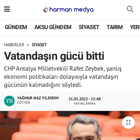
GÜNDEM
İstanbul Nöbetçi Eczaneler
GÜNDEM
AKSU GÜNDEM
SİYASET
TARIM
YER
AKSU GÜNDEM
İstanbul Hava Durumu
HABERLER
SİYASET
Vatandaşın gücü bitti
SİYASET
İstanbul Trafik Yoğunluk Haritası
CHP Antalya Milletvekili Rafet Zeybek, yanlış
TARIM
Süper Lig Puan Durumu ve Fikstür
ekonomi politikaları dolayısıyla vatandaşın
gücünün kalmadığını söyledi.
YEREL YÖNETİMLER
Tüm Manşetler
YAĞMUR NAZ YILDIRIM
31.05.2022 - 15:48
EKONOMİ
Son Dakika Haberleri
EDITÖR
YAYINLANMA
ASAYİŞ
Haber Arşivi
SPOR