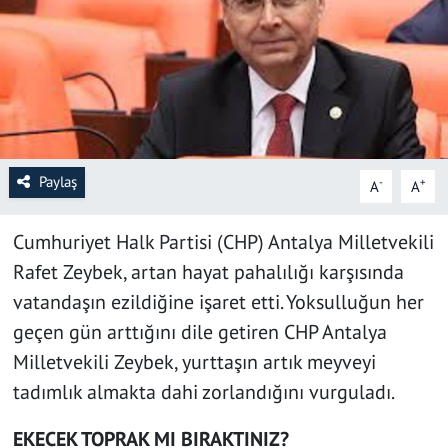
SAĞLIK
YAŞAM
KÜLTÜR SANAT
Paylaş
-
+
A
A
EĞİTİM
Cumhuriyet Halk Partisi (CHP) Antalya Milletvekili
Rafet Zeybek, artan hayat pahalılığı karşısında
vatandaşın ezildiğine işaret etti. Yoksulluğun her
geçen gün arttığını dile getiren CHP Antalya
Milletvekili Zeybek, yurttaşın artık meyveyi
tadımlık almakta dahi zorlandığını vurguladı.
EKECEK TOPRAK MI BIRAKTINIZ?