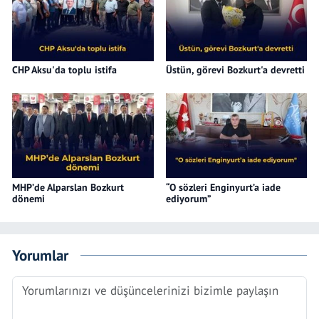
CHP Aksu'da toplu istifa
Üstün, görevi Bozkurt'a devretti
MHP’de Alparslan Bozkurt
“O sözleri Enginyurt’a iade
dönemi
ediyorum”
Yorumlar