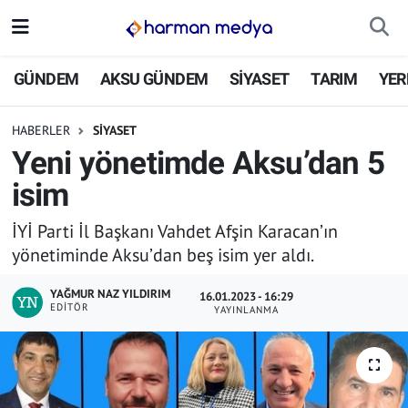
GÜNDEM
İstanbul Nöbetçi Eczaneler
GÜNDEM
AKSU GÜNDEM
SİYASET
TARIM
YER
AKSU GÜNDEM
İstanbul Hava Durumu
HABERLER
SİYASET
Yeni yönetimde Aksu’dan 5
SİYASET
İstanbul Trafik Yoğunluk Haritası
isim
TARIM
Süper Lig Puan Durumu ve Fikstür
İYİ Parti İl Başkanı Vahdet Afşin Karacan’ın
yönetiminde Aksu’dan beş isim yer aldı.
YEREL YÖNETİMLER
Tüm Manşetler
YAĞMUR NAZ YILDIRIM
16.01.2023 - 16:29
EKONOMİ
Son Dakika Haberleri
EDITÖR
YAYINLANMA
ASAYİŞ
Haber Arşivi
SPOR