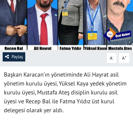
SAĞLIK
YAŞAM
KÜLTÜR SANAT
EĞİTİM
Paylaş
-
+
A
A
Başkan Karacan’ın yönetiminde Ali Hayrat asil
yönetim kurulu üyesi, Yüksel Kaya yedek yönetim
kurulu üyesi, Mustafa Ateş disiplin kurulu asil
üyesi ve Recep Bal ile Fatma Yıldız üst kurul
delegesi olarak yer aldı.