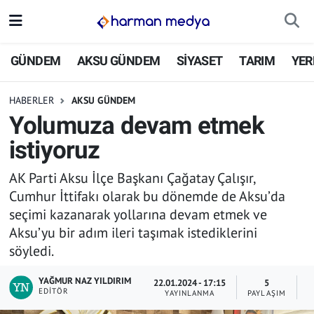
GÜNDEM
İstanbul Nöbetçi Eczaneler
GÜNDEM
AKSU GÜNDEM
SİYASET
TARIM
YER
AKSU GÜNDEM
İstanbul Hava Durumu
HABERLER
AKSU GÜNDEM
Yolumuza devam etmek
SİYASET
İstanbul Trafik Yoğunluk Haritası
istiyoruz
TARIM
Süper Lig Puan Durumu ve Fikstür
AK Parti Aksu İlçe Başkanı Çağatay Çalışır,
Cumhur İttifakı olarak bu dönemde de Aksu’da
YEREL YÖNETİMLER
Tüm Manşetler
seçimi kazanarak yollarına devam etmek ve
Aksu’yu bir adım ileri taşımak istediklerini
EKONOMİ
Son Dakika Haberleri
söyledi.
ASAYİŞ
Haber Arşivi
YAĞMUR NAZ YILDIRIM
22.01.2024 - 17:15
5
EDITÖR
YAYINLANMA
PAYLAŞIM
O
SPOR