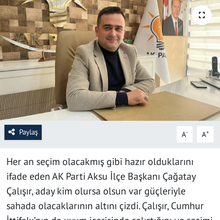
SAĞLIK
YAŞAM
KÜLTÜR SANAT
EĞİTİM
Paylaş
-
+
A
A
Her an seçim olacakmış gibi hazır olduklarını
ifade eden AK Parti Aksu İlçe Başkanı Çağatay
Çalışır, aday kim olursa olsun var güçleriyle
sahada olacaklarının altını çizdi. Çalışır, Cumhur