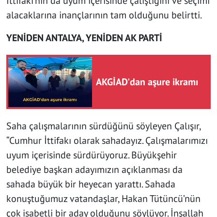
İttifakı’nın da uyum içerisinde çalıştığını ve seçimi
alacaklarına inançlarının tam olduğunu belirtti.
YENİDEN ANTALYA, YENİDEN AK PARTİ
AKGİAD'dan aşure ikramı
Saha çalışmalarının sürdüğünü söyleyen Çalışır,
“Cumhur İttifakı olarak sahadayız. Çalışmalarımızı
uyum içerisinde sürdürüyoruz. Büyükşehir
belediye başkan adayımızın açıklanması da
sahada büyük bir heyecan yarattı. Sahada
konuştuğumuz vatandaşlar, Hakan Tütüncü’nün
çok isabetli bir aday olduğunu söylüyor. İnşallah