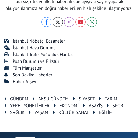
Tarafsız, etik ve ilkeli habercilik anlayışıyla yayın yaparak;
okuyucularımıza en doğru haberleri, en hızlı şekilde ulaştırıyoruz.
İstanbul Nöbetçi Eczaneler
İstanbul Hava Durumu
İstanbul Trafik Yoğunluk Haritası
Puan Durumu ve Fikstür
Tüm Manşetler
Son Dakika Haberleri
Haber Arşivi
GÜNDEM
AKSU GÜNDEM
SİYASET
TARIM
YEREL YÖNETİMLER
EKONOMİ
ASAYİŞ
SPOR
SAĞLIK
YAŞAM
KÜLTÜR SANAT
EĞİTİM