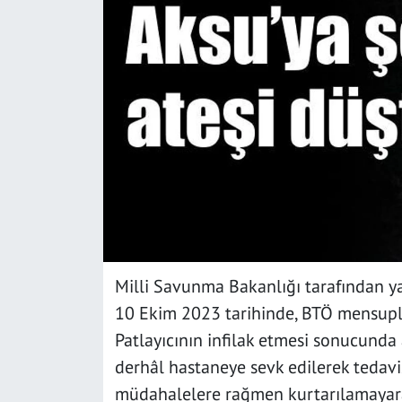
SAĞLIK
YAŞAM
KÜLTÜR SANAT
EĞİTİM
Milli Savunma Bakanlığı tarafından y
10 Ekim 2023 tarihinde, BTÖ mensupl
Patlayıcının infilak etmesi sonucunda
derhâl hastaneye sevk edilerek tedavi
müdahalelere rağmen kurtarılamayarak 