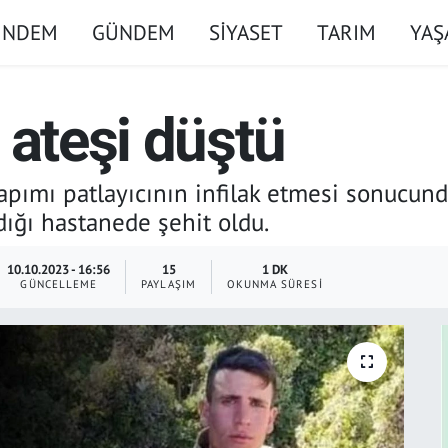
ÜNDEM
GÜNDEM
SİYASET
TARIM
YA
 ateşi düştü
apımı patlayıcının infilak etmesi sonucun
ığı hastanede şehit oldu.
10.10.2023 - 16:56
15
1 DK
GÜNCELLEME
PAYLAŞIM
OKUNMA SÜRESI