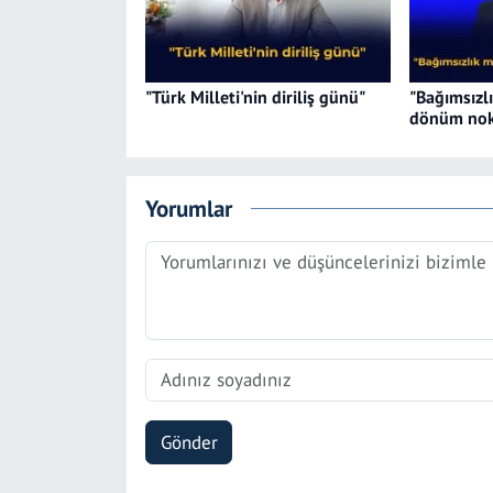
"Türk Milleti'nin diriliş günü"
"Bağımsızl
dönüm nok
Yorumlar
Gönder