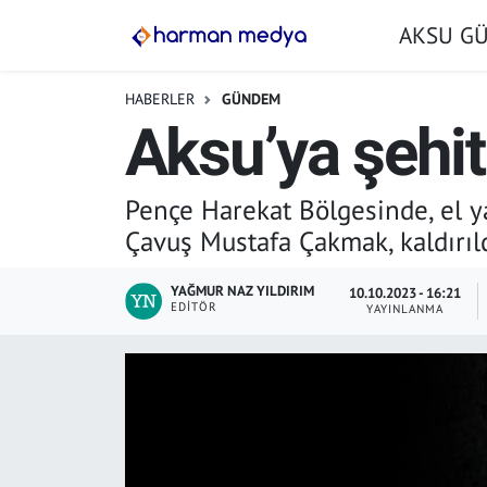
AKSU G
GÜNDEM
İstanbul Nöbetçi Eczaneler
HABERLER
GÜNDEM
Aksu’ya şehit
AKSU GÜNDEM
İstanbul Hava Durumu
SİYASET
İstanbul Trafik Yoğunluk Haritası
Pençe Harekat Bölgesinde, el y
Çavuş Mustafa Çakmak, kaldırıld
TARIM
Süper Lig Puan Durumu ve Fikstür
YAĞMUR NAZ YILDIRIM
10.10.2023 - 16:21
YEREL YÖNETİMLER
Tüm Manşetler
EDITÖR
YAYINLANMA
EKONOMİ
Son Dakika Haberleri
ASAYİŞ
Haber Arşivi
SPOR