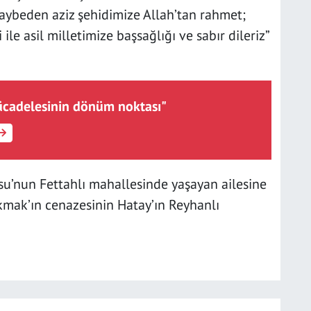
aybeden aziz şehidimize Allah’tan rahmet;
 ile asil milletimize başsağlığı ve sabır dileriz”
ücadelesinin dönüm noktası"
u’nun Fettahlı mahallesinde yaşayan ailesine
Çakmak’ın cenazesinin Hatay’ın Reyhanlı