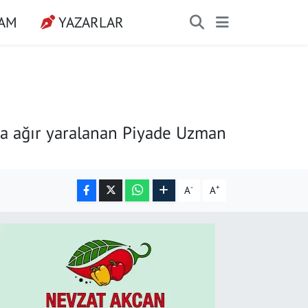
ŞAM
YAZARLAR
da ağır yaralanan Piyade Uzman
-
+
A
A