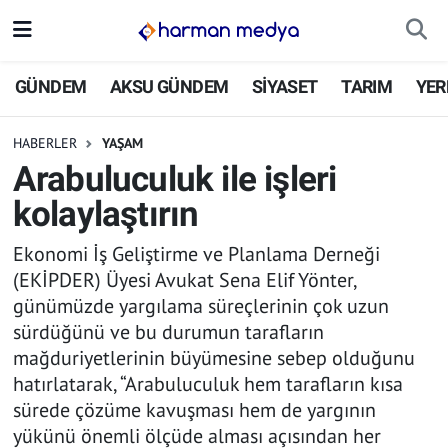
GÜNDEM
İstanbul Nöbetçi Eczaneler
GÜNDEM
AKSU GÜNDEM
SİYASET
TARIM
YER
AKSU GÜNDEM
İstanbul Hava Durumu
HABERLER
YAŞAM
Arabuluculuk ile işleri
SİYASET
İstanbul Trafik Yoğunluk Haritası
kolaylaştırın
TARIM
Süper Lig Puan Durumu ve Fikstür
Ekonomi İş Geliştirme ve Planlama Derneği
(EKİPDER) Üyesi Avukat Sena Elif Yönter,
YEREL YÖNETİMLER
Tüm Manşetler
günümüzde yargılama süreçlerinin çok uzun
sürdüğünü ve bu durumun tarafların
EKONOMİ
Son Dakika Haberleri
mağduriyetlerinin büyümesine sebep olduğunu
hatırlatarak, “Arabuluculuk hem tarafların kısa
ASAYİŞ
Haber Arşivi
sürede çözüme kavuşması hem de yargının
SPOR
yükünü önemli ölçüde alması açısından her