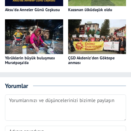
Aksu’da Anneler Günü Coşkusu
Kazanan ülküdaşlık oldu
Yörüklerin büyük buluşması
ÇGD Akdeniz'den Göktepe
Muratpaşa’da
anması
Yorumlar