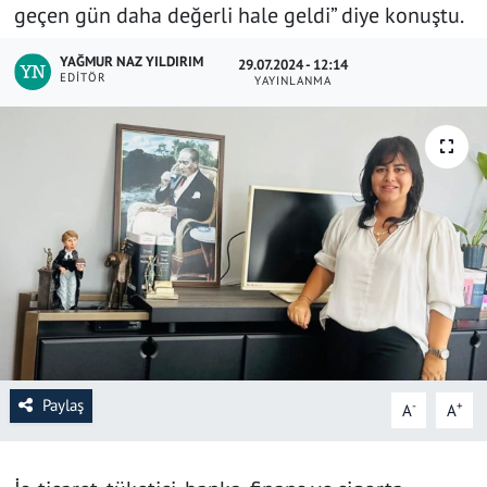
geçen gün daha değerli hale geldi” diye konuştu.
SAĞLIK
YAĞMUR NAZ YILDIRIM
29.07.2024 - 12:14
EDITÖR
YAYINLANMA
YAŞAM
KÜLTÜR SANAT
EĞİTİM
Paylaş
-
+
A
A