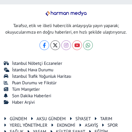
Tarafsız, etik ve ilkeli habercilik anlayışıyla yayın yaparak;
okuyucularımıza en doğru haberleri, en hızlı şekilde ulaştırıyoruz.
İstanbul Nöbetçi Eczaneler
İstanbul Hava Durumu
İstanbul Trafik Yoğunluk Haritası
Puan Durumu ve Fikstür
Tüm Manşetler
Son Dakika Haberleri
Haber Arşivi
GÜNDEM
AKSU GÜNDEM
SİYASET
TARIM
YEREL YÖNETİMLER
EKONOMİ
ASAYİŞ
SPOR
SAĞLIK
YAŞAM
KÜLTÜR SANAT
EĞİTİM