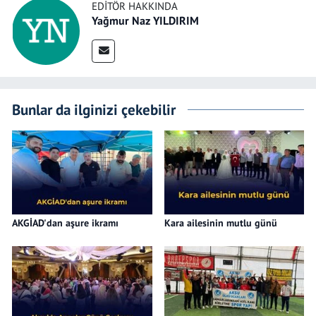
EDITÖR HAKKINDA
Yağmur Naz YILDIRIM
Bunlar da ilginizi çekebilir
AKGİAD'dan aşure ikramı
Kara ailesinin mutlu günü