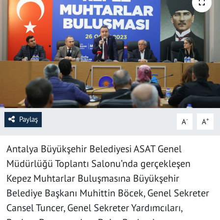
SAĞLIK
YAŞAM
KÜLTÜR SANAT
EĞİTİM
Paylaş
-
+
A
A
Antalya Büyükşehir Belediyesi ASAT Genel
Müdürlüğü Toplantı Salonu’nda gerçekleşen
Kepez Muhtarlar Buluşmasına Büyükşehir
Belediye Başkanı Muhittin Böcek, Genel Sekreter
Cansel Tuncer, Genel Sekreter Yardımcıları,