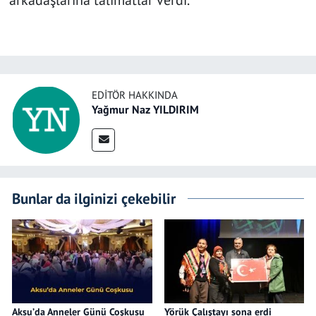
arkadaşlarına talimatlar verdi.
EDITÖR HAKKINDA
Yağmur Naz YILDIRIM
Bunlar da ilginizi çekebilir
Aksu’da Anneler Günü Coşkusu
Yörük Çalıştayı sona erdi