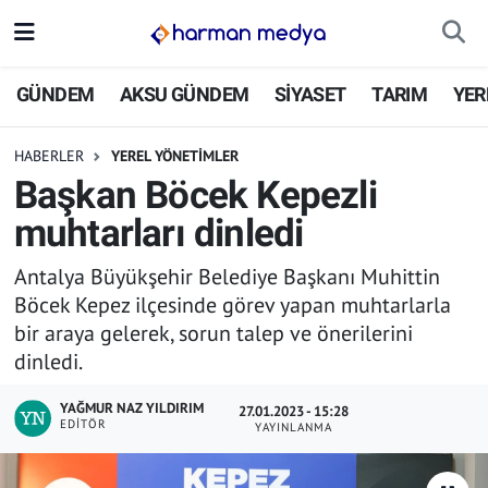
GÜNDEM
İstanbul Nöbetçi Eczaneler
GÜNDEM
AKSU GÜNDEM
SİYASET
TARIM
YER
AKSU GÜNDEM
İstanbul Hava Durumu
HABERLER
YEREL YÖNETİMLER
Başkan Böcek Kepezli
SİYASET
İstanbul Trafik Yoğunluk Haritası
muhtarları dinledi
TARIM
Süper Lig Puan Durumu ve Fikstür
Antalya Büyükşehir Belediye Başkanı Muhittin
Böcek Kepez ilçesinde görev yapan muhtarlarla
YEREL YÖNETİMLER
Tüm Manşetler
bir araya gelerek, sorun talep ve önerilerini
dinledi.
EKONOMİ
Son Dakika Haberleri
YAĞMUR NAZ YILDIRIM
27.01.2023 - 15:28
ASAYİŞ
Haber Arşivi
EDITÖR
YAYINLANMA
SPOR