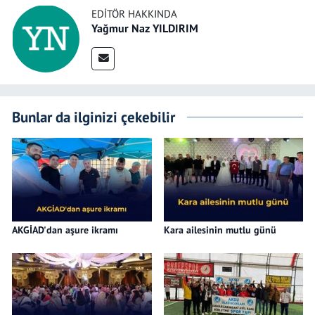
EDITÖR HAKKINDA
Yağmur Naz YILDIRIM
Bunlar da ilginizi çekebilir
AKGİAD'dan aşure ikramı
Kara ailesinin mutlu günü