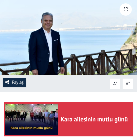
SAĞLIK
YAŞAM
KÜLTÜR SANAT
EĞİTİM
Paylaş
-
+
A
A
Kara ailesinin mutlu günü