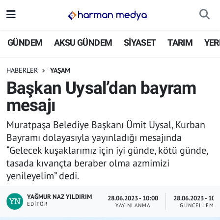
GÜNDEM
İstanbul Nöbetçi Eczaneler
GÜNDEM
AKSU GÜNDEM
SİYASET
TARIM
YER
AKSU GÜNDEM
İstanbul Hava Durumu
HABERLER
YAŞAM
Başkan Uysal’dan bayram
SİYASET
İstanbul Trafik Yoğunluk Haritası
mesajı
TARIM
Süper Lig Puan Durumu ve Fikstür
Muratpaşa Belediye Başkanı Ümit Uysal, Kurban
Bayramı dolayasıyla yayınladığı mesajında
YEREL YÖNETİMLER
Tüm Manşetler
“Gelecek kuşaklarımız için iyi günde, kötü günde,
tasada kıvançta beraber olma azmimizi
EKONOMİ
Son Dakika Haberleri
yenileyelim” dedi.
ASAYİŞ
Haber Arşivi
YAĞMUR NAZ YILDIRIM
28.06.2023 - 10:00
28.06.2023 - 10:
EDITÖR
YAYINLANMA
GÜNCELLEME
SPOR