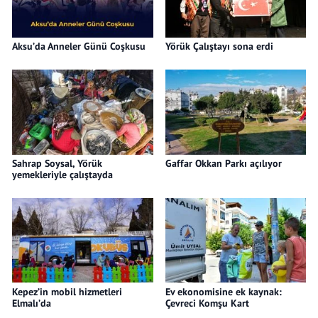
Aksu’da Anneler Günü Coşkusu
Yörük Çalıştayı sona erdi
Sahrap Soysal, Yörük
Gaffar Okkan Parkı açılıyor
yemekleriyle çalıştayda
Kepez’in mobil hizmetleri
Ev ekonomisine ek kaynak:
Elmalı’da
Çevreci Komşu Kart