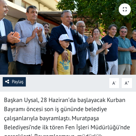
SAĞLIK
YAŞAM
KÜLTÜR SANAT
EĞİTİM
Paylaş
-
+
A
A
Başkan Uysal, 28 Haziran’da başlayacak Kurban
Bayramı öncesi son iş gününde belediye
çalışanlarıyla bayramlaştı. Muratpaşa
Belediyesi’nde ilk tören Fen İşleri Müdürlüğü’nde