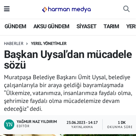
GÜNDEM
İstanbul Nöbetçi Eczaneler
GÜNDEM
AKSU GÜNDEM
SİYASET
TARIM
YER
AKSU GÜNDEM
İstanbul Hava Durumu
HABERLER
YEREL YÖNETİMLER
Başkan Uysal’dan mücadele
SİYASET
İstanbul Trafik Yoğunluk Haritası
sözü
TARIM
Süper Lig Puan Durumu ve Fikstür
Muratpaşa Belediye Başkanı Ümit Uysal, belediye
çalışanlarıyla bir araya geldiği bayramlaşmada
YEREL YÖNETİMLER
Tüm Manşetler
“Ülkemize, vatanımıza, insanlarımıza faydalı olma,
şehrimize faydalı olma mücadelemize devam
EKONOMİ
Son Dakika Haberleri
edeceğiz” dedi.
ASAYİŞ
Haber Arşivi
YAĞMUR NAZ YILDIRIM
23.06.2023 - 14:17
1 DK
EDITÖR
YAYINLANMA
OKUNMA SÜRES
SPOR