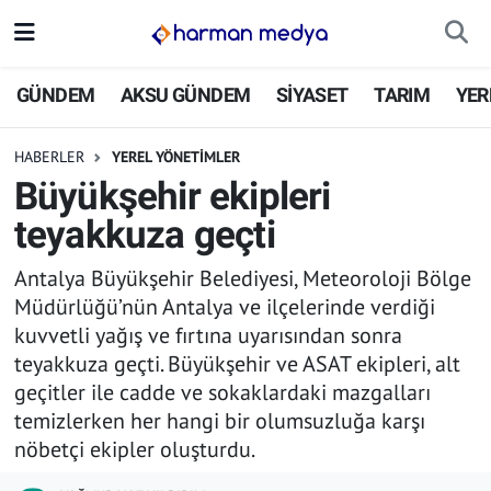
GÜNDEM
İstanbul Nöbetçi Eczaneler
GÜNDEM
AKSU GÜNDEM
SİYASET
TARIM
YER
AKSU GÜNDEM
İstanbul Hava Durumu
HABERLER
YEREL YÖNETİMLER
Büyükşehir ekipleri
SİYASET
İstanbul Trafik Yoğunluk Haritası
teyakkuza geçti
TARIM
Süper Lig Puan Durumu ve Fikstür
Antalya Büyükşehir Belediyesi, Meteoroloji Bölge
Müdürlüğü’nün Antalya ve ilçelerinde verdiği
YEREL YÖNETİMLER
Tüm Manşetler
kuvvetli yağış ve fırtına uyarısından sonra
teyakkuza geçti. Büyükşehir ve ASAT ekipleri, alt
EKONOMİ
Son Dakika Haberleri
geçitler ile cadde ve sokaklardaki mazgalları
temizlerken her hangi bir olumsuzluğa karşı
ASAYİŞ
Haber Arşivi
nöbetçi ekipler oluşturdu.
SPOR