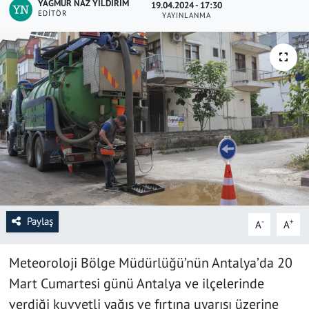
YAĞMUR NAZ YILDIRIM
19.04.2024 - 17:30
EDITÖR
YAYINLANMA
SAĞLIK
YAŞAM
KÜLTÜR SANAT
EĞİTİM
Paylaş
-
+
A
A
Meteoroloji Bölge Müdürlüğü’nün Antalya’da 20
Mart Cumartesi günü Antalya ve ilçelerinde
verdiği kuvvetli yağış ve fırtına uyarısı üzerine