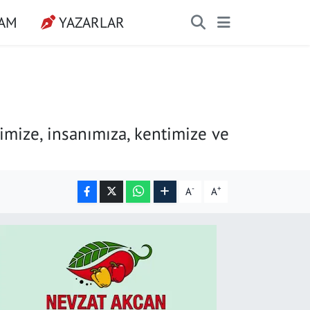
ŞAM
YAZARLAR
timize, insanımıza, kentimize ve
-
+
A
A