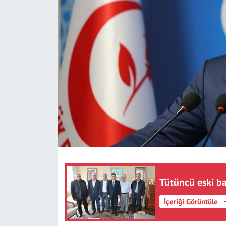
SAĞLIK
YAŞAM
KÜLTÜR SANAT
EĞİTİM
Tütüncü eski ba
İçeriği Görüntüle