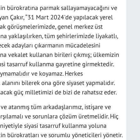
etin bürokratına parmak sallayamayacağını ve
an Çakır, “31 Mart 2024'de yapılacak yerel
ifak görüşmelerimizde, genel merkez üst
 yaklaşılırken, tüm şehirlerimizde liyakatlı,
ecek adayları çıkarmanın mücadelesini
na vekalet kullanan birileri çıkmış; ülkemizin
si tasarruf kullanma gayretine girmektedir.
koymamalıdır ve koyamaz. Herkes
t alanını bilerek ona göre siyaset yapmalıdır.
acak güç milletimizi de bizi de rahatsız eder.
 ve atanmış tüm arkadaşlarımız, istişare ve
karşılamalı ve sorunlara çözüm üretmelidir. Hiç
niyetiyle siyasi tasarruf kullanma yoluna
n bürokratları ve sorumlu yöneticileri yönetir.