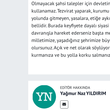
Olmayacak şahsi talepler için devleti
kullanamaz. Tezvirat yaparak, kurumu
yolunda gitmeyen, yasalara, etiğe aykır
bellidir. Burada keyfiyete dayalı siy
davranışla hareket ederseniz başta m
milletimize, yaşadığınız şehrimize büyü
olursunuz. Açık ve net olarak söylüyo
kurmanıza ve bu yolla korku salmanıza
EDITÖR HAKKINDA
Yağmur Naz YILDIRIM