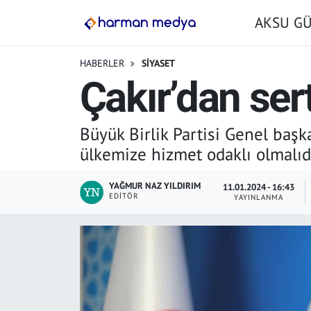
AKSU G
GÜNDEM
İstanbul Nöbetçi Eczaneler
HABERLER
SİYASET
Çakır’dan sert
AKSU GÜNDEM
İstanbul Hava Durumu
SİYASET
İstanbul Trafik Yoğunluk Haritası
Büyük Birlik Partisi Genel başka
ülkemize hizmet odaklı olmalıdı
TARIM
Süper Lig Puan Durumu ve Fikstür
YAĞMUR NAZ YILDIRIM
11.01.2024 - 16:43
YEREL YÖNETİMLER
Tüm Manşetler
EDITÖR
YAYINLANMA
EKONOMİ
Son Dakika Haberleri
ASAYİŞ
Haber Arşivi
SPOR