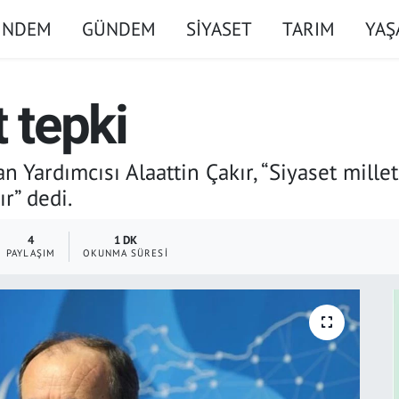
ÜNDEM
GÜNDEM
SİYASET
TARIM
YA
 tepki
n Yardımcısı Alaattin Çakır, “Siyaset mille
r” dedi.
4
1 DK
PAYLAŞIM
OKUNMA SÜRESI