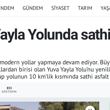
ÜNDEM
GÜNDEM
SİYASET
TARIM
YA
ayla Yolunda sathi
modern yollar yapmaya devam ediyor. Büyü
lardan birisi olan Yuva Yayla Yolu’nu yeni
 yolunun 10 km’lik kısmında sathi asfalt 
853
GÖSTERIM