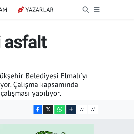
ŞAM
YAZARLAR
 asfalt
kşehir Belediyesi Elmalı’yı
liyor. Çalışma kapsamında
çalışması yapılıyor.
-
+
A
A