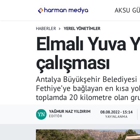
AKSU G
GÜNDEM
İstanbul Nöbetçi Eczaneler
HABERLER
YEREL YÖNETİMLER
Elmalı Yuva Y
AKSU GÜNDEM
İstanbul Hava Durumu
çalışması
SİYASET
İstanbul Trafik Yoğunluk Haritası
TARIM
Süper Lig Puan Durumu ve Fikstür
Antalya Büyükşehir Belediyesi 
Fethiye’ye bağlayan en kısa yol
YEREL YÖNETİMLER
Tüm Manşetler
toplamda 20 kilometre olan grup
EKONOMİ
Son Dakika Haberleri
YAĞMUR NAZ YILDIRIM
08.08.2022 - 15:14
EDITÖR
YAYINLANMA
ASAYİŞ
Haber Arşivi
SPOR