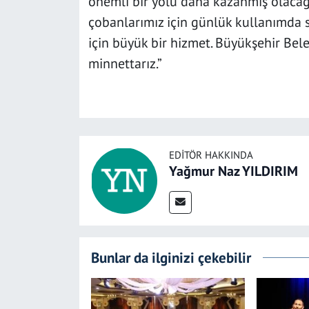
önemli bir yolu daha kazanmış olacağ
çobanlarımız için günlük kullanımda s
için büyük bir hizmet. Büyükşehir Bel
minnettarız.”
EDITÖR HAKKINDA
Yağmur Naz YILDIRIM
Bunlar da ilginizi çekebilir