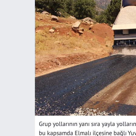
SAĞLIK
YAŞAM
KÜLTÜR SANAT
EĞİTİM
Grup yollarının yanı sıra yayla yollar
bu kapsamda Elmalı ilçesine bağlı Yuva