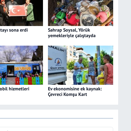
tayı sona erdi
Sahrap Soysal, Yörük
yemekleriyle çalıştayda
obil hizmetleri
Ev ekonomisine ek kaynak:
Çevreci Komşu Kart