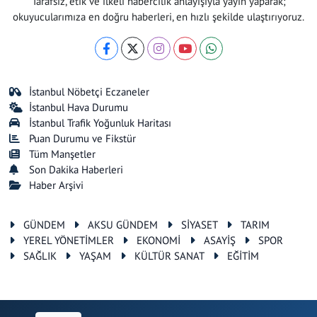
Tarafsız, etik ve ilkeli habercilik anlayışıyla yayın yaparak;
okuyucularımıza en doğru haberleri, en hızlı şekilde ulaştırıyoruz.
İstanbul Nöbetçi Eczaneler
İstanbul Hava Durumu
İstanbul Trafik Yoğunluk Haritası
Puan Durumu ve Fikstür
Tüm Manşetler
Son Dakika Haberleri
Haber Arşivi
GÜNDEM
AKSU GÜNDEM
SİYASET
TARIM
YEREL YÖNETİMLER
EKONOMİ
ASAYİŞ
SPOR
SAĞLIK
YAŞAM
KÜLTÜR SANAT
EĞİTİM