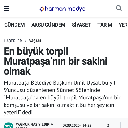
GÜNDEM
İstanbul Nöbetçi Eczaneler
GÜNDEM
AKSU GÜNDEM
SİYASET
TARIM
YER
AKSU GÜNDEM
İstanbul Hava Durumu
HABERLER
YAŞAM
En büyük torpil
SİYASET
İstanbul Trafik Yoğunluk Haritası
Muratpaşa’nın bir sakini
TARIM
Süper Lig Puan Durumu ve Fikstür
olmak
YEREL YÖNETİMLER
Tüm Manşetler
Muratpaşa Belediye Başkanı Ümit Uysal, bu yıl
9’uncusu düzenlenen Sünnet Şöleninde
EKONOMİ
Son Dakika Haberleri
“Muratpaşa’da en büyük torpil Muratpaşa’nın bir
komşusu ve bir sakini olmaktır. Bu her şey için
ASAYİŞ
Haber Arşivi
yeterli” dedi.
SPOR
YAĞMUR NAZ YILDIRIM
07.09.2023 - 14:22
3