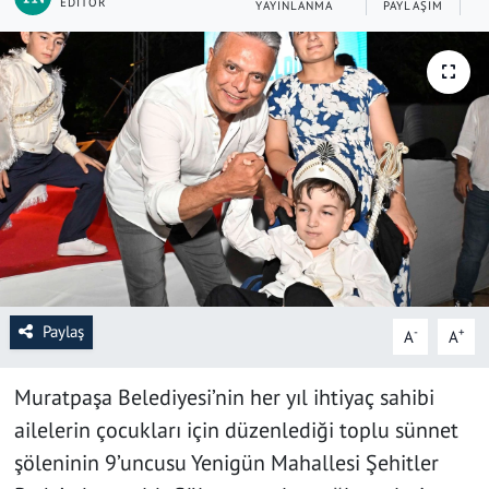
EDITÖR
YAYINLANMA
PAYLAŞIM
O
SAĞLIK
YAŞAM
KÜLTÜR SANAT
EĞİTİM
Paylaş
-
+
A
A
Muratpaşa Belediyesi’nin her yıl ihtiyaç sahibi
ailelerin çocukları için düzenlediği toplu sünnet
şöleninin 9’uncusu Yenigün Mahallesi Şehitler