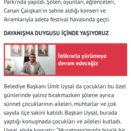
Parkı’nda yapıldı. Şölen, oyunları, eğlenceleri,
Canan Çalışkan’ın sahne aldığı konseri ve
ikramlarıyla adeta festival havasında geçti.
DAYANIŞMA DUYGUSU İÇİNDE YAŞIYORUZ
İstikrarla yürümeye
devam edeceğiz
Belediye Başkanı Ümit Uysal da çocukları bu özel
günlerinde yalnız bırakmazken şölene ayrıca
sünnet çocuklarının aileleri, muhtarlar ve çok
sayıda ilçe sakini katıldı. Başkan Uysal, burada
yaptığı konuşmada çocukları ve aileleri kutladı.
Uysal, şöyle konuştu:
“Muratpaşa’mızda büyük bir