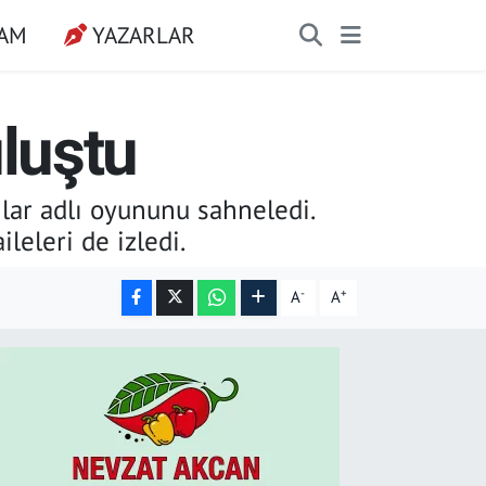
ŞAM
YAZARLAR
uluştu
ılar adlı oyununu sahneledi.
leleri de izledi.
-
+
A
A