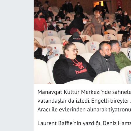
SAĞLIK
YAŞAM
KÜLTÜR SANAT
EĞİTİM
Manavgat Kültür Merkezi’nde sahnele
vatandaşlar da izledi. Engelli bireyle
Aracı ile evlerinden alınarak tiyatron
Laurent Baffie'nin yazdığı, Deniz Hamza