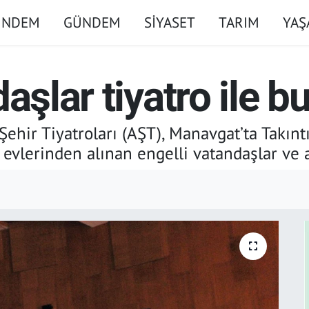
ÜNDEM
GÜNDEM
SİYASET
TARIM
YA
aşlar tiyatro ile b
ehir Tiyatroları (AŞT), Manavgat’ta Takınt
evlerinden alınan engelli vatandaşlar ve ai