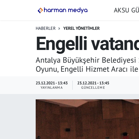
AKSU G
GÜNDEM
İstanbul Nöbetçi Eczaneler
HABERLER
YEREL YÖNETİMLER
Engelli vatand
AKSU GÜNDEM
İstanbul Hava Durumu
SİYASET
İstanbul Trafik Yoğunluk Haritası
Antalya Büyükşehir Belediyesi Ş
Oyunu, Engelli Hizmet Aracı ile 
TARIM
Süper Lig Puan Durumu ve Fikstür
23.12.2021 - 13:43
23.12.2021 - 13:45
YEREL YÖNETİMLER
Tüm Manşetler
YAYINLANMA
GÜNCELLEME
EKONOMİ
Son Dakika Haberleri
ASAYİŞ
Haber Arşivi
SPOR