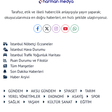
Tarafsız, etik ve ilkeli habercilik anlayışıyla yayın yaparak;
okuyucularımıza en doğru haberleri, en hızlı şekilde ulaştırıyoruz.
İstanbul Nöbetçi Eczaneler
İstanbul Hava Durumu
İstanbul Trafik Yoğunluk Haritası
Puan Durumu ve Fikstür
Tüm Manşetler
Son Dakika Haberleri
Haber Arşivi
GÜNDEM
AKSU GÜNDEM
SİYASET
TARIM
YEREL YÖNETİMLER
EKONOMİ
ASAYİŞ
SPOR
SAĞLIK
YAŞAM
KÜLTÜR SANAT
EĞİTİM