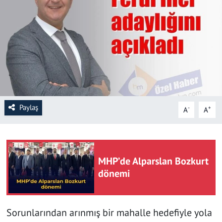
SAĞLIK
YAŞAM
KÜLTÜR SANAT
EĞİTİM
Paylaş
-
+
A
A
MHP’de Alparslan Bozkurt
dönemi
Sorunlarından arınmış bir mahalle hedefiyle yola