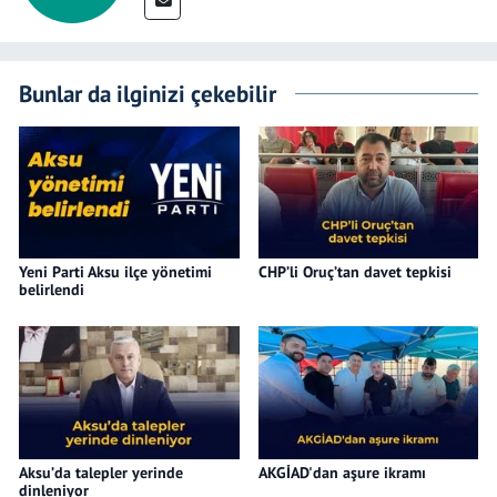
Bunlar da ilginizi çekebilir
Yeni Parti Aksu ilçe yönetimi
CHP’li Oruç’tan davet tepkisi
belirlendi
Aksu’da talepler yerinde
AKGİAD'dan aşure ikramı
dinleniyor