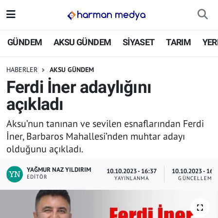
GÜNDEM
İstanbul Nöbetçi Eczaneler
GÜNDEM
AKSU GÜNDEM
SİYASET
TARIM
YER
AKSU GÜNDEM
İstanbul Hava Durumu
HABERLER
AKSU GÜNDEM
Ferdi İner adaylığını
SİYASET
İstanbul Trafik Yoğunluk Haritası
açıkladı
TARIM
Süper Lig Puan Durumu ve Fikstür
Aksu’nun tanınan ve sevilen esnaflarından Ferdi
İner, Barbaros Mahallesi’nden muhtar adayı
YEREL YÖNETİMLER
Tüm Manşetler
olduğunu açıkladı.
EKONOMİ
Son Dakika Haberleri
YAĞMUR NAZ YILDIRIM
10.10.2023 - 16:37
10.10.2023 - 16:
EDITÖR
YAYINLANMA
GÜNCELLEME
ASAYİŞ
Haber Arşivi
SPOR