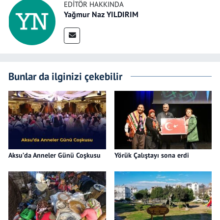
EDITÖR HAKKINDA
Yağmur Naz YILDIRIM
Bunlar da ilginizi çekebilir
Aksu’da Anneler Günü Coşkusu
Yörük Çalıştayı sona erdi