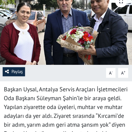
SAĞLIK
YAŞAM
KÜLTÜR SANAT
EĞİTİM
Paylaş
-
+
A
A
Başkan Uysal, Antalya Servis Araçları İşletmecileri
Oda Başkanı Süleyman Şahin’le bir araya geldi.
Yapılan ziyarette oda üyeleri, muhtar ve muhtar
adayları da yer aldı. Ziyaret sırasında “Kırcami’de
bir adım, yarım adım geri atma şansım yok” diyen