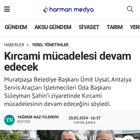
GÜNDEM
İstanbul Nöbetçi Eczaneler
GÜNDEM
AKSU GÜNDEM
SİYASET
TARIM
YER
AKSU GÜNDEM
İstanbul Hava Durumu
HABERLER
YEREL YÖNETİMLER
Kırcami mücadelesi devam
SİYASET
İstanbul Trafik Yoğunluk Haritası
edecek
TARIM
Süper Lig Puan Durumu ve Fikstür
Muratpaşa Belediye Başkanı Ümit Uysal, Antalya
Servis Araçları İşletmecileri Oda Başkanı
YEREL YÖNETİMLER
Tüm Manşetler
Süleyman Şahin’i ziyaretinde Kırcami
mücadelesinin devam edeceğini söyledi.
EKONOMİ
Son Dakika Haberleri
YAĞMUR NAZ YILDIRIM
20.03.2024 - 16:37
ASAYİŞ
Haber Arşivi
EDITÖR
YAYINLANMA
SPOR