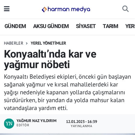
GÜNDEM
İstanbul Nöbetçi Eczaneler
GÜNDEM
AKSU GÜNDEM
SİYASET
TARIM
YER
AKSU GÜNDEM
İstanbul Hava Durumu
HABERLER
YEREL YÖNETİMLER
Konyaaltı’nda kar ve
SİYASET
İstanbul Trafik Yoğunluk Haritası
yağmur nöbeti
TARIM
Süper Lig Puan Durumu ve Fikstür
Konyaaltı Belediyesi ekipleri, önceki gün başlayan
sağanak yağmur ve kırsal mahallelerdeki kar
YEREL YÖNETİMLER
Tüm Manşetler
yağışı nedeniyle kapanan yollarda çalışmalarını
sürdürürken, bir yandan da yolda mahsur kalan
EKONOMİ
Son Dakika Haberleri
vatandaşlara yardım etti.
ASAYİŞ
Haber Arşivi
YAĞMUR NAZ YILDIRIM
12.01.2023 - 16:39
EDITÖR
YAYINLANMA
SPOR