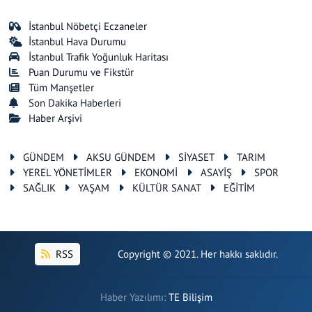
İstanbul Nöbetçi Eczaneler
İstanbul Hava Durumu
İstanbul Trafik Yoğunluk Haritası
Puan Durumu ve Fikstür
Tüm Manşetler
Son Dakika Haberleri
Haber Arşivi
GÜNDEM
AKSU GÜNDEM
SİYASET
TARIM
YEREL YÖNETİMLER
EKONOMİ
ASAYİŞ
SPOR
SAĞLIK
YAŞAM
KÜLTÜR SANAT
EĞİTİM
RSS
Copyright © 2021. Her hakkı saklıdır.
Haber Yazılımı:
TE Bilişim