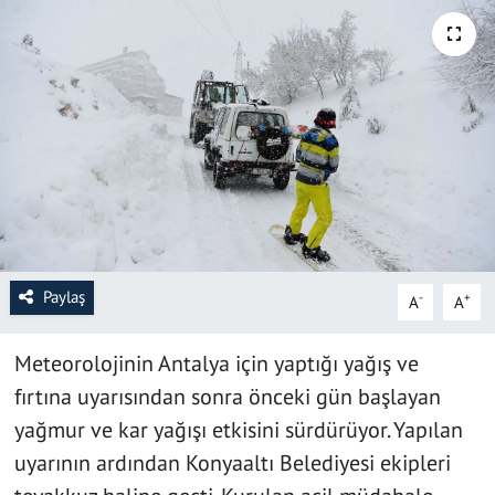
SAĞLIK
YAŞAM
KÜLTÜR SANAT
EĞİTİM
Paylaş
-
+
A
A
Meteorolojinin Antalya için yaptığı yağış ve
fırtına uyarısından sonra önceki gün başlayan
yağmur ve kar yağışı etkisini sürdürüyor. Yapılan
uyarının ardından Konyaaltı Belediyesi ekipleri