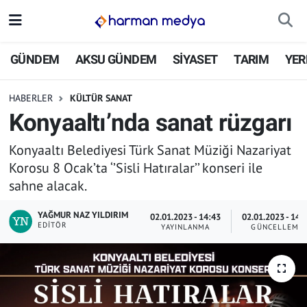
GÜNDEM
İstanbul Nöbetçi Eczaneler
GÜNDEM
AKSU GÜNDEM
SİYASET
TARIM
YER
AKSU GÜNDEM
İstanbul Hava Durumu
HABERLER
KÜLTÜR SANAT
Konyaaltı’nda sanat rüzgarı
SİYASET
İstanbul Trafik Yoğunluk Haritası
Konyaaltı Belediyesi Türk Sanat Müziği Nazariyat
TARIM
Süper Lig Puan Durumu ve Fikstür
Korosu 8 Ocak’ta ‘’Sisli Hatıralar’’ konseri ile
sahne alacak.
YEREL YÖNETİMLER
Tüm Manşetler
YAĞMUR NAZ YILDIRIM
02.01.2023 - 14:43
02.01.2023 - 14:
EKONOMİ
Son Dakika Haberleri
EDITÖR
YAYINLANMA
GÜNCELLEME
ASAYİŞ
Haber Arşivi
SPOR