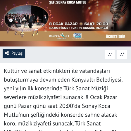
SAĞLIK
YAŞAM
KÜLTÜR SANAT
Paylaş
-
+
A
A
EĞİTİM
Kültür ve sanat etkinlikleri ile vatandaşları
buluşturmaya devam eden Konyaaltı Belediyesi,
yeni yılın ilk konserinde Türk Sanat Müziği
severlere müzik ziyafeti sunacak. 8 Ocak Pazar
günü Pazar günü saat 20:00’da Sonay Koca
Mutlu’nun şefliğindeki konserde sahne alacak
koro, müzik ziyafeti sunacak. Türk Sanat