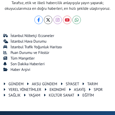
Tarafsız, etik ve ilkeli habercilik anlayışıyla yayın yaparak;
okuyucularımıza en doğru haberleri, en hızlı şekilde ulaştırıyoruz.
İstanbul Nöbetçi Eczaneler
İstanbul Hava Durumu
İstanbul Trafik Yoğunluk Haritası
Puan Durumu ve Fikstür
Tüm Manşetler
Son Dakika Haberleri
Haber Arşivi
GÜNDEM
AKSU GÜNDEM
SİYASET
TARIM
YEREL YÖNETİMLER
EKONOMİ
ASAYİŞ
SPOR
SAĞLIK
YAŞAM
KÜLTÜR SANAT
EĞİTİM