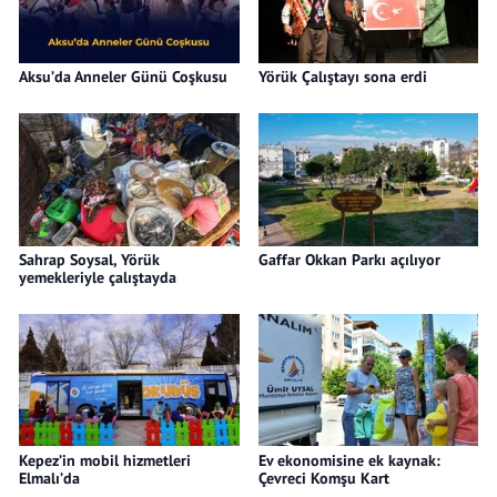
Aksu’da Anneler Günü Coşkusu
Yörük Çalıştayı sona erdi
Sahrap Soysal, Yörük
Gaffar Okkan Parkı açılıyor
yemekleriyle çalıştayda
Kepez’in mobil hizmetleri
Ev ekonomisine ek kaynak:
Elmalı’da
Çevreci Komşu Kart