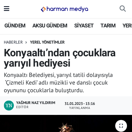
GÜNDEM
İstanbul Nöbetçi Eczaneler
GÜNDEM
AKSU GÜNDEM
SİYASET
TARIM
YER
AKSU GÜNDEM
İstanbul Hava Durumu
HABERLER
YEREL YÖNETİMLER
Konyaaltı’ndan çocuklara
SİYASET
İstanbul Trafik Yoğunluk Haritası
yarıyıl hediyesi
TARIM
Süper Lig Puan Durumu ve Fikstür
Konyaaltı Belediyesi, yarıyıl tatili dolayısıyla
‘Çizmeli Kedi’ adlı müzikli ve danslı çocuk
YEREL YÖNETİMLER
Tüm Manşetler
oyununu çocuklarla buluşturdu.
EKONOMİ
Son Dakika Haberleri
YAĞMUR NAZ YILDIRIM
31.01.2023 - 15:16
EDITÖR
YAYINLANMA
ASAYİŞ
Haber Arşivi
SPOR