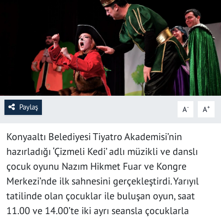
SAĞLIK
YAŞAM
KÜLTÜR SANAT
EĞİTİM
Paylaş
-
+
A
A
Konyaaltı Belediyesi Tiyatro Akademisi’nin
hazırladığı ‘Çizmeli Kedi’ adlı müzikli ve danslı
çocuk oyunu Nazım Hikmet Fuar ve Kongre
Merkezi’nde ilk sahnesini gerçekleştirdi. Yarıyıl
tatilinde olan çocuklar ile buluşan oyun, saat
11.00 ve 14.00’te iki ayrı seansla çocuklarla